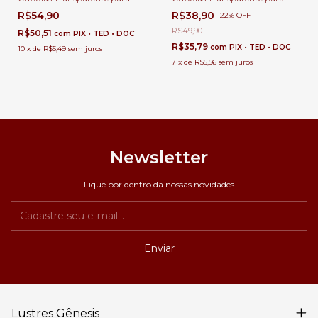
Lustres e Luminárias Rústicas e
Lustres e Luminárias Rústicas e
R$54,90
R$38,90
-
22
%
OFF
Antigas
Antigas
R$49,90
R$50,51
com
PIX • TED • DOC
R$35,79
com
PIX • TED • DOC
10
x
de
R$5,49
sem juros
7
x
de
R$5,56
sem juros
Newsletter
Fique por dentro da nossas novidades
Lustres Gênesis