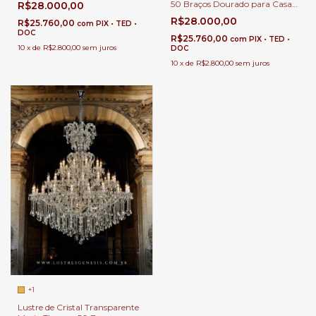
50 Braços Dourado para Casas
R$28.000,00
Transparentes | Casas Pé
com Pé Direito Duplo e Buffet
Direito Duplo
R$28.000,00
R$25.760,00
com
PIX • TED •
DOC
R$25.760,00
com
PIX • TED •
10
x
de
R$2.800,00
sem juros
DOC
10
x
de
R$2.800,00
sem juros
+1
Lustre de Cristal Transparente