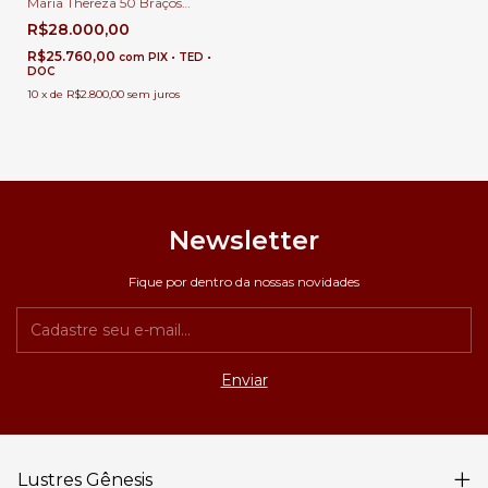
Maria Thereza 50 Braços
Cromado para Casas com Pé
R$28.000,00
Direito Duplo e Buffet
R$25.760,00
com
PIX • TED •
DOC
10
x
de
R$2.800,00
sem juros
Newsletter
Fique por dentro da nossas novidades
Lustres Gênesis