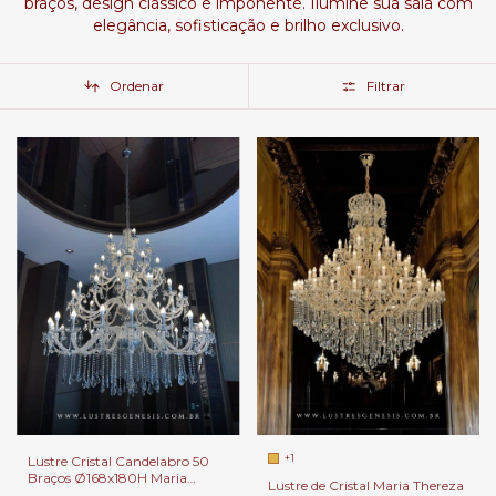
braços, design clássico e imponente. Ilumine sua sala com
elegância, sofisticação e brilho exclusivo.
Ordenar
Filtrar
+1
Lustre Cristal Candelabro 50
Braços Ø168x180H Maria
Lustre de Cristal Maria Thereza
Thereza | Cristais