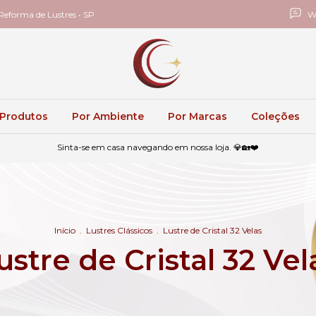
eforma de Lustres • SP
W
 Produtos
Por Ambiente
Por Marcas
Coleções
Sinta-se em casa navegando em nossa loja. 💎🏡❤️
Início
.
Lustres Clássicos
.
Lustre de Cristal 32 Velas
ustre de Cristal 32 Vel