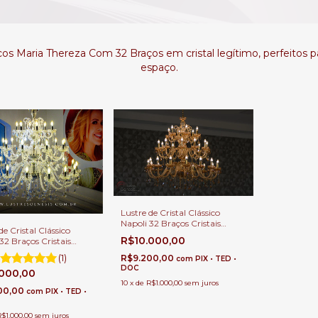
cos Maria Thereza Com 32 Braços em cristal legítimo, perfeitos p
espaço.
Lustre de Cristal Clássico
Napoli 32 Braços Cristais
de Cristal Clássico
Champagne Para Casas Com
R$10.000,00
32 Braços Cristais
Pé Direito Duplo e Alto.
arentes Para Casas
(1)
R$9.200,00
com
PIX • TED •
Direito Duplo e Alto.
DOC
.000,00
10
x
de
R$1.000,00
sem juros
00,00
com
PIX • TED •
R$1.000,00
sem juros