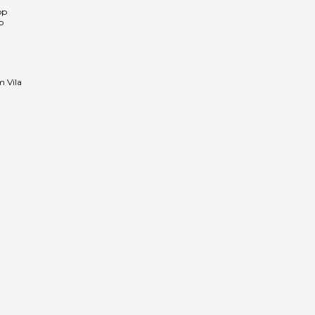
pp
p
m Vila