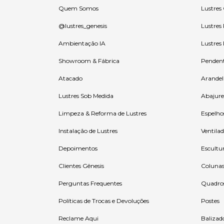
Quem Somos
Lustres
@lustres_genesis
Lustres
Ambientação IA
Lustres
Showroom & Fábrica
Penden
Atacado
Arandel
Lustres Sob Medida
Abajure
Limpeza & Reforma de Lustres
Espelho
Instalação de Lustres
Ventilad
Depoimentos
Escultu
Clientes Gênesis
Coluna
Perguntas Frequentes
Quadro
Políticas de Trocas e Devoluções
Postes
Reclame Aqui
Balizad