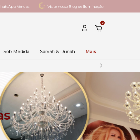
hatsApp Vendas
Visite nosso Blog de Iluminação
0
Sob Medida
Sarvah & Dunáh
Mais
as