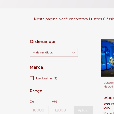
Nesta página, você encontrará Lustres Clássi
Ordenar por
Marca
Lux Lustres (2)
Lustre 
Napoli 
Transp
Preço
com Pé 
R$10
De
Até
R$9.2
DOC
Aplicar
10
x
de