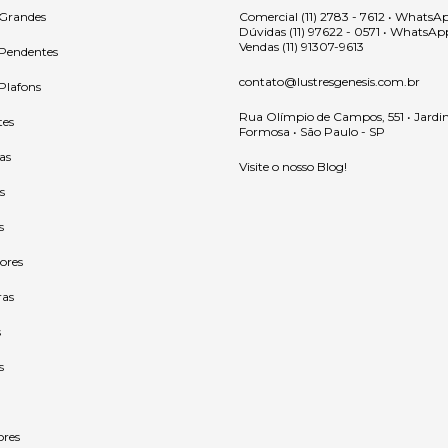
 Grandes
Comercial (11) 2783 - 7612 • WhatsA
Dúvidas (11) 97622 - 0571 • WhatsAp
Vendas (11) 91307-9613
 Pendentes
contato@lustresgenesis.com.br
 Plafons
Rua Olímpio de Campos, 551 • Jardi
tes
Formosa • São Paulo - SP
as
Visite o nosso Blog!
s
s
ores
ras
s
s
ores