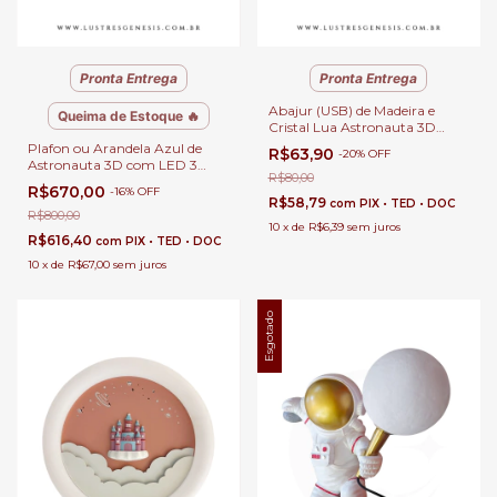
Pronta Entrega
Pronta Entrega
Abajur (USB) de Madeira e
Queima de Estoque 🔥
Cristal Lua Astronauta 3D
Para Enfeite, Quartos,
Plafon ou Arandela Azul de
R$63,90
-
20
%
OFF
Escritório e Escrivaninhas
Astronauta 3D com LED 3
R$80,00
Iluminações para Cabeceira de
R$670,00
-
16
%
OFF
Cama, Quarto e Corredor
R$58,79
com
PIX • TED • DOC
R$800,00
10
x
de
R$6,39
sem juros
R$616,40
com
PIX • TED • DOC
10
x
de
R$67,00
sem juros
Esgotado