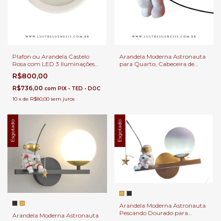
Plafon ou Arandela Castelo
Arandela Moderna Astronauta
Rosa com LED 3 Iluminações
para Quarto, Cabeceira de
para Quarto de Menina,
Cama, Lavabo e Quarto
R$800,00
Cabeceira de Cama, Quarto e
Infantil
Corredor
R$736,00
com
PIX • TED • DOC
10
x
de
R$80,00
sem juros
Esgotado
Esgotado
Arandela Moderna Astronauta
Pescando Dourado para
Arandela Moderna Astronauta
Quarto, Cabeceira de Cama,