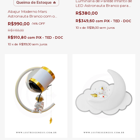
Luminária de Parede Infantil de
Queima de Estoque 🔥
LED Astronauta Branco para
Cabeceira de Cama, Quarto e
Abajur Moderno Mars
R$380,00
Corredor
Astronauta Branco com o
Planeta Marte Para Decoração
R$349,60
com
PIX • TED • DOC
R$990,00
-
14
%
OFF
Quarto Infantil e Cabeceira de
10
x
de
R$38,00
sem juros
Cama
R$1.155,00
R$910,80
com
PIX • TED • DOC
10
x
de
R$99,00
sem juros