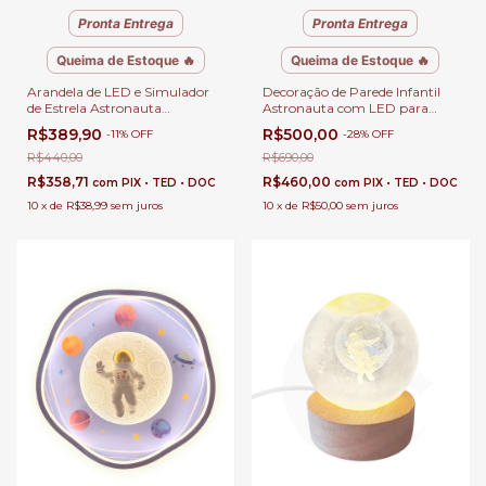
Pronta Entrega
Pronta Entrega
Queima de Estoque 🔥
Queima de Estoque 🔥
Arandela de LED e Simulador
Decoração de Parede Infantil
de Estrela Astronauta
Astronauta com LED para
Pescando Branco para
Cabeceira de Cama, Quarto e
R$389,90
R$500,00
-
11
%
OFF
-
28
%
OFF
Cabeceira de Cama, Quarto
Corredor
Infantil e Corredor
R$440,00
R$690,00
R$358,71
R$460,00
com
PIX • TED • DOC
com
PIX • TED • DOC
10
x
de
R$38,99
sem juros
10
x
de
R$50,00
sem juros