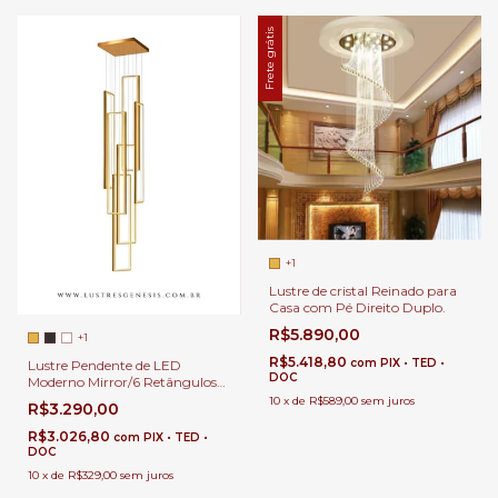
Frete grátis
+1
Lustre de cristal Reinado para
Casa com Pé Direito Duplo.
R$5.890,00
+1
R$5.418,80
com
PIX • TED •
Lustre Pendente de LED
DOC
Moderno Mirror/6 Retângulos
60x25cm Para Casas Pé Direito
10
x
de
R$589,00
sem juros
R$3.290,00
Duplo e Alto
R$3.026,80
com
PIX • TED •
DOC
10
x
de
R$329,00
sem juros