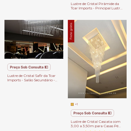
pela Lustres Gênesis
Lustre de Cristal Pirâmide da
Tcar Imports - Principal Lustre
do Carro Giratório - Produção
Lustres Gênesis
Frete grátis
Preço Sob Consulta 💵
Lustre de Cristal Safir da Tcar
Imports - Salão Secundário -
Produção Lustres Gênesis/ Mr
Iluminação
+1
Preço Sob Consulta 💵
Lustre de Cristal Cascata com
3,00 a 3,50m para Casas Pé
Direito Duplo