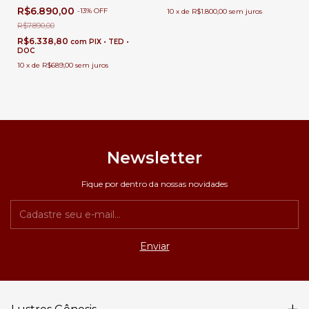
Sala de Jantar e Pé Direito
R$6.890,00
-
13
%
OFF
10
x
de
R$1.800,00
sem juros
Duplo
R$7.890,00
R$6.338,80
com
PIX • TED •
DOC
10
x
de
R$689,00
sem juros
Newsletter
Fique por dentro da nossas novidades