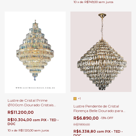
10
x
de
R$749,00
sem juros
+1
Lustre de Cristal Prime
Ø100cm Dourado Cristais
Lustre Pendente de Cristal
Transparente para Casas com
Florença Belle Dourado para
R$11.200,00
Pé Direito Duplo e Buffet
Sala de Jantar e Pé Direito
R$6.890,00
-
13
%
OFF
Duplo
R$10.304,00
com
PIX • TED •
DOC
R$7.890,00
10
x
de
R$1.120,00
sem juros
R$6.338,80
com
PIX • TED •
DOC