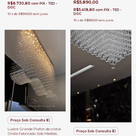
R$5.890,00
R$8.730,80
com
PIX • TED •
DOC
R$5.418,80
com
PIX • TED •
10
x
de
R$949,00
sem juros
DOC
10
x
de
R$589,00
sem juros
Preço Sob Consulta 💵
Lustre Grande Plafon de cristal
Preço Sob Consulta 💵
Onda Fabricado Sob Medida