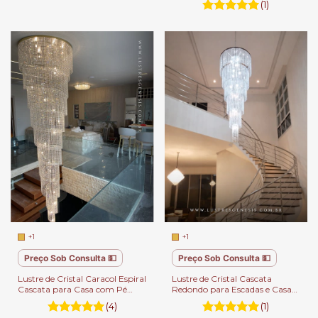
(1)
+1
+1
Preço Sob Consulta 💵
Preço Sob Consulta 💵
Lustre de Cristal Caracol Espiral
Lustre de Cristal Cascata
Cascata para Casa com Pé
Redondo para Escadas e Casas
Direito Duplo, Sala Pé Direito
Pé Direito Duplo.
(4)
(1)
Alto, Escada e Hall.