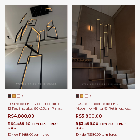
+1
+1
Lustre de LED Moderno Mirror
Lustre Pendente de LED
12 Retângulos 60x25cm Para
Moderno Mirror/8 Retângulos
Casas Pé Direito Duplo e Alto
60x25cm Para Casas Pé Direito
R$4.880,00
R$3.800,00
Duplo e Alto
R$4.489,60
R$3.496,00
com
PIX • TED •
com
PIX • TED •
DOC
DOC
10
x
de
R$488,00
sem juros
10
x
de
R$380,00
sem juros