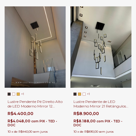
+1
+1
Lustre Pendente de LED
Lustre Pendente Pé Direito Alto
Moderno Mirror 21 Retângulos
de LED Moderno Mirror 12
60x25cm Para Casas Pé Direito
Retângulos Para Hall de
R$8.900,00
R$4.400,00
Duplo e Alto
Entrada
R$8.188,00
R$4.048,00
com
PIX • TED •
com
PIX • TED •
DOC
DOC
10
x
de
R$890,00
sem juros
10
x
de
R$440,00
sem juros