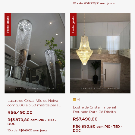
10
x
de
R$1.000,00
sem juros
Frete grátis
Frete grátis
+1
Lustre de Cristal Véu de Noiva
com 2,00 a 3,50 metros para
Lustre de Cristal Imperial
Casas Pé Direito Duplo.
Dourado Para Pé Direito
R$6.490,00
Duplo, Sala de Jantar e Sala de
R$7.490,00
R$5.970,80
com
PIX • TED •
Estar.
DOC
R$6.890,80
com
PIX • TED •
10
x
de
R$649,00
sem juros
DOC