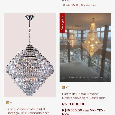
10
x
de
R$689,00
sem juros
Frete grátis
+1
Lustre de Cristal Clássico
Riviera Ø150 para Casas com
Pé Direito Duplo.
+1
R$18.000,00
Lustre Pendente de Cristal
R$16.560,00
com
PIX • TED •
Florença Belle Cromado para
DOC