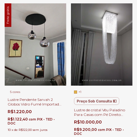
Frete grátis
+1
5 cores
Lustre Pendente Sarvah 2
Preço Sob Consulta 💵
Globos Vidro Fumê Importado
para Mesa de Jantar, Sala Estar
Lustre de cristal Véu Paladino
R$1.220,00
e Escritório
Para Casas com Pé Direito
Duplo
R$1.122,40
com
PIX • TED •
R$10.000,00
DOC
R$9.200,00
com
PIX • TED •
10
x
de
R$122,00
sem juros
DOC