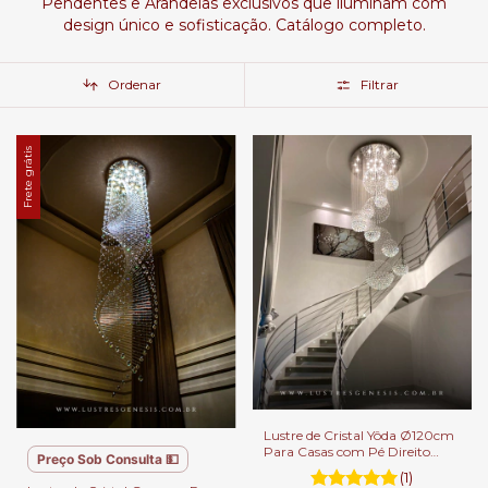
Pendentes e Arandelas exclusivos que iluminam com
design único e sofisticação. Catálogo completo.
Ordenar
Filtrar
Frete grátis
Lustre de Cristal Yôda Ø120cm
Para Casas com Pé Direito
Preço Sob Consulta 💵
Duplo.
(1)