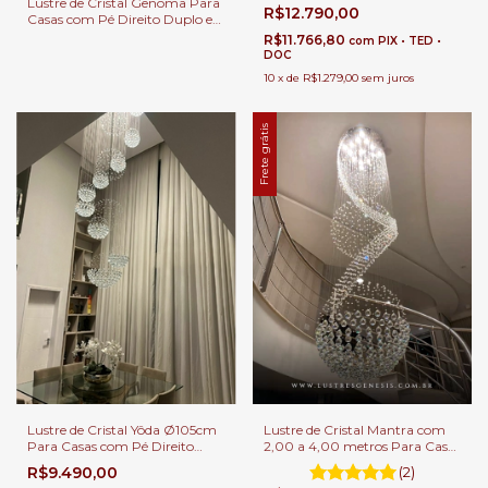
Lustre de Cristal Genoma Para
R$12.790,00
Casas com Pé Direito Duplo e
Alto
R$11.766,80
com
PIX • TED •
DOC
10
x
de
R$1.279,00
sem juros
Frete grátis
Lustre de Cristal Yôda Ø105cm
Lustre de Cristal Mantra com
Para Casas com Pé Direito
2,00 a 4,00 metros Para Casas
Duplo.
com Pé Direito Duplo
R$9.490,00
(2)