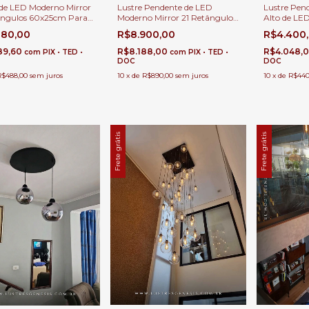
Lustre Pendente de LED
 de LED Moderno Mirror
Lustre Pend
Moderno Mirror 21 Retângulos
ângulos 60x25cm Para
Alto de LED
60x25cm Para Casas Pé
é Direito Duplo e Alto
Retângulos 
R$8.900,00
880,00
R$4.400
Direito Duplo e Alto
Entrada
R$8.188,00
89,60
R$4.048,
com
PIX • TED •
com
PIX • TED •
DOC
DOC
10
x
de
R$890,00
sem juros
R$488,00
sem juros
10
x
de
R$440
Frete grátis
Frete grátis