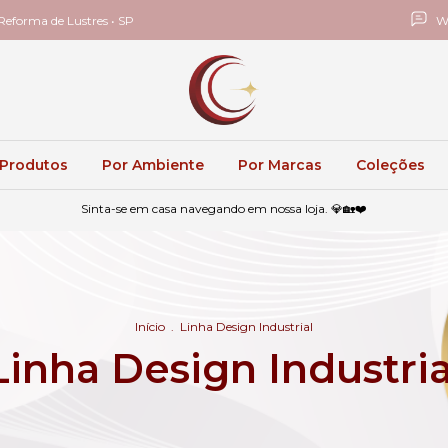
eforma de Lustres • SP
W
 Produtos
Por Ambiente
Por Marcas
Coleções
Sinta-se em casa navegando em nossa loja. 💎🏡❤️
Início
.
Linha Design Industrial
Linha Design Industria