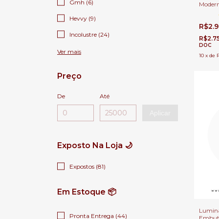
Gmh (6)
Modern
100x15
Hevvy (9)
Direito
R$2.
Incolustre (24)
R$2.7
DOC
Ver mais
10
x
de
Preço
De
Até
Aplicar
Exposto Na Loja 🌙
Expostos (81)
Em Estoque 📦
Luminá
Pronta Entrega (44)
Embuti