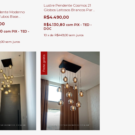
Lustre Pendente Cosmos 21
Globos Leitosos Brancos Para
dente Moderno
Casas Pé Direito Duplo e Alto.
ubos Base
R$4.490,00
ara Casas Pé
,00
R$4.130,80
com
PIX • TED •
lo e Alto
DOC
80
com
PIX • TED •
10
x
de
R$449,00
sem juros
,00
sem juros
Frete grátis