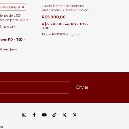
Lustre Pendente Moderno
 de Estoque 🔥
Vinte Preto 120x60x15cm de
LED 3000K para Mesa de
dente de LED
R$5.800,00
Jantar, Quartos, Salas,
rdico para Sala de
Escritório e Apartamento
rtos, Sala de Estar,
R$5.336,00
com
PIX • TED •
0
-
33
%
OFF
 e Apartamentos
DOC
10
x
de
R$580,00
sem juros
0
com
PIX • TED •
00
sem juros
pp