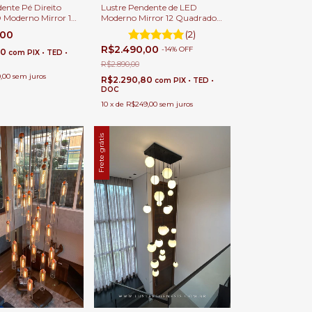
ente Pé Direito
Lustre Pendente de LED
 Moderno Mirror 12
Moderno Mirror 12 Quadrados
Para Hall de
/ Retângulos 30x15cm Para
,00
(2)
Casas Pé Direito Duplo e Alto
R$2.490,00
-
14
%
OFF
00
com
PIX • TED •
R$2.890,00
,00
sem juros
R$2.290,80
com
PIX • TED •
DOC
10
x
de
R$249,00
sem juros
Frete grátis