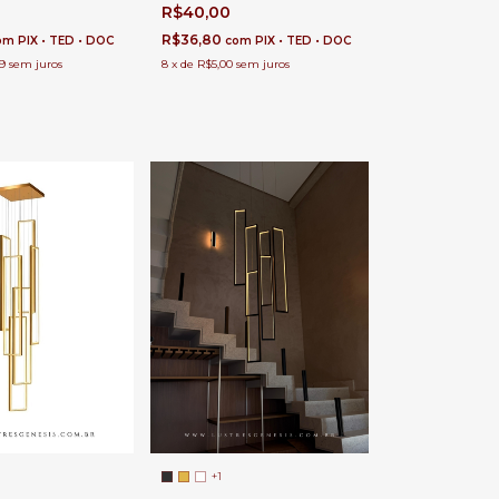
 Branco Quente 2w
LED Integrado 5w 80Lm
R$40,00
al e Fachada
Bivolt Para Jardim, Fachada e
Passagem
R$36,80
om
PIX • TED • DOC
com
PIX • TED • DOC
9
sem juros
8
x
de
R$5,00
sem juros
+1