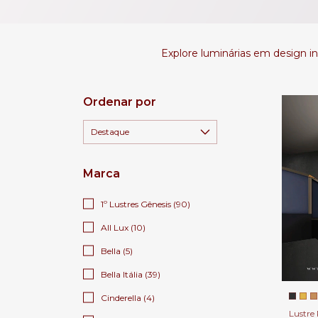
Explore luminárias em design ind
Ordenar por
Marca
1º Lustres Gênesis (90)
All Lux (10)
Bella (5)
Bella Itália (39)
Cinderella (4)
Lustre