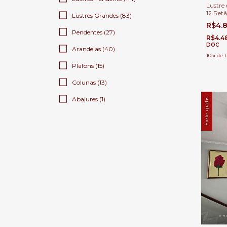
Lustre
12 Ret
Lustres Grandes (83)
Casas P
R$4.
Pendentes (27)
R$4.4
DOC
Arandelas (40)
10
x
de
Plafons (15)
Colunas (13)
Abajures (1)
Frete grátis