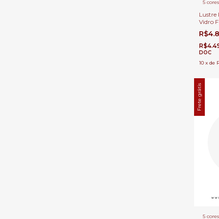
5 cores
Lustre
Vidro 
Direit
R$4.
R$4.4
DOC
10
x
de
Frete grátis
5 cores