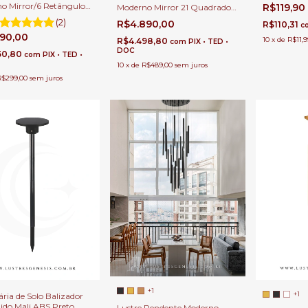
Preto LED
o Mirror/6 Retângulos
R$119,90
Moderno Mirror 21 Quadrados
Para Quint
cm Para Casas Pé
/ Retângulos 30x15cm Para
(2)
R$4.890,00
R$110,31
c
 Duplo e Alto
Casas Pé Direito Duplo e Alto
990,00
10
x
de
R$11,9
R$4.498,80
com
PIX • TED •
DOC
50,80
com
PIX • TED •
10
x
de
R$489,00
sem juros
R$299,00
sem juros
+1
+1
ria de Solo Balizador
do Mali ABS Preto
Lustre Pendente Moderno