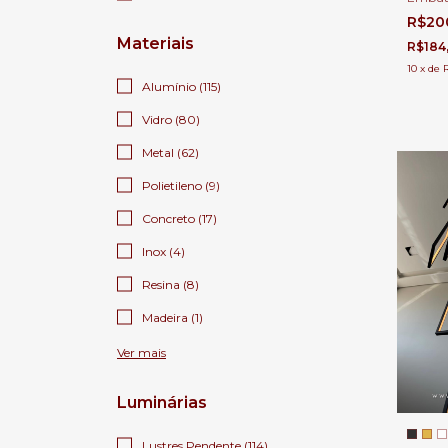
7,38m 
R$20
1200Lm
Materiais
Jardim
R$184
10
x
de
Alumínio (115)
Vidro (80)
Metal (62)
Polietileno (9)
Concreto (17)
Inox (4)
Resina (8)
Madeira (1)
Ver mais
Luminárias
Lustres Pendente (114)