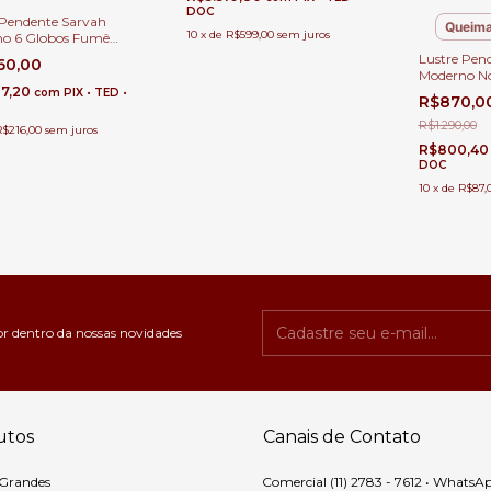
DOC
 Pendente Sarvah
Queima
10
x
de
R$599,00
sem juros
o 6 Globos Fumê
ado (Importado) Para
Lustre Pen
160,00
 e Casas Pé Direito
Moderno No
 Alto.
87,20
Jantar, Qua
com
PIX • TED •
R$870,0
Escritórios
R$1.290,00
R$216,00
sem juros
R$800,4
DOC
10
x
de
R$87,
or dentro da nossas novidades
utos
Canais de Contato
 Grandes
Comercial (11) 2783 - 7612 • WhatsA