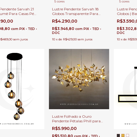
5 cores
5 cores
 Pendente Sarvah 21
Lustre Pendente Sarvah 18
Lustre Pend
Fumê Para Casas Pé
Globos Transparente Para
Globos | Ba
o Duplo
Casas Pé Direito Duplo e Alto.
Casas Pé Di
890,00
R$4.290,00
R$3.590
98,80
R$3.946,80
R$3.302,
com
PIX • TED •
com
PIX • TED •
DOC
DOC
R$489,00
sem juros
10
x
de
R$429,00
sem juros
10
x
de
R$359
Lustre Folhado a Ouro
Pendente Pétalas Phill para
Sala de Jantar, Quartos, Sala
R$5.990,00
de Estar e Escritórios
R$5.510,80
com
PIX • TED •