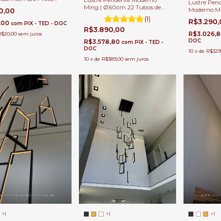
Lustre Pen
LED Integrado 12W
Ming | Ø60cm 22 Tubos de
Moderno Mi
0,00
 Para Paisagem e
Alumínio 60cm Lâmpadas
60x25cm Pa
(1)
R$3.290
Dicroica Mini MR11 | Para
,00
com
PIX • TED • DOC
Direito Dup
R$3.890,00
Escadas e Salas de Pé Direito
R$3.026,
R$20,00
sem juros
Duplo e Alto
DOC
R$3.578,80
com
PIX • TED •
DOC
10
x
de
R$329
10
x
de
R$389,00
sem juros
+1
+1
+1