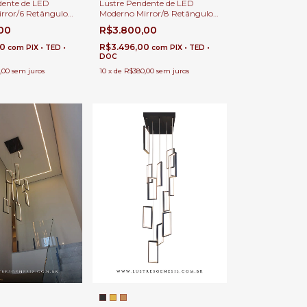
Lustre Pendente de LED
dente de LED
Moderno Mirror/8 Retângulos
rror/6 Retângulos
60x25cm Para Casas Pé
ra Casas Pé
R$3.800,00
,00
Direito Duplo e Alto
lo e Alto
R$3.496,00
80
com
PIX • TED •
com
PIX • TED •
DOC
10
x
de
R$380,00
sem juros
,00
sem juros