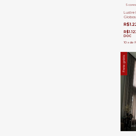
5 cores
Lustre
Globos
para Me
R$1.
Estar e
R$1.1
DOC
10
x
de
Frete grátis