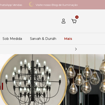
hatsApp Vendas
Visite nosso Blog de Iluminação
0
Sob Medida
Sarvah & Dunáh
Mais
l