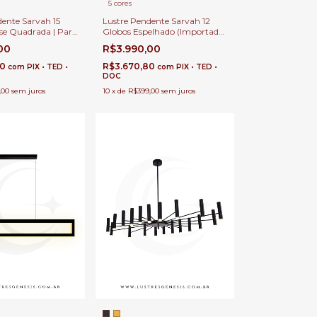
5 cores
ente Sarvah 15
Lustre Pendente Sarvah 12
se Quadrada | Para
Globos Espelhado (Importado)
reito Duplo e Alto
Para Casas Pé Direito Duplo,
,00
R$3.990,00
Alto, Escadas e Hall de
Entrada.
80
R$3.670,80
com
PIX • TED •
com
PIX • TED •
DOC
,00
sem juros
10
x
de
R$399,00
sem juros