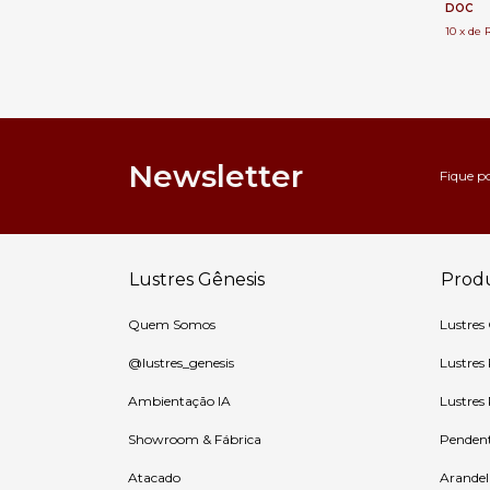
DOC
10
x
de
Newsletter
Fique p
Lustres Gênesis
Prod
Quem Somos
Lustres
@lustres_genesis
Lustres
Ambientação IA
Lustres
Showroom & Fábrica
Penden
Atacado
Arandel