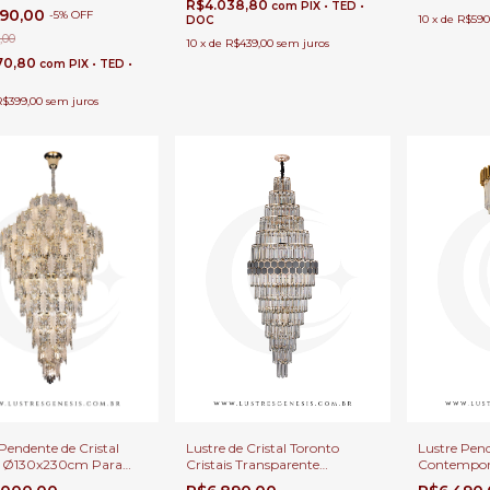
Pé Direito Duplo e
R$4.038,80
com
PIX • TED •
990,00
-
5
%
OFF
10
x
de
R$590
 | Sindora •
DOC
0493
,00
10
x
de
R$439,00
sem juros
70,80
com
PIX • TED •
R$399,00
sem juros
Pendente de Cristal
Lustre de Cristal Toronto
Lustre Pend
y Ø130x230cm Para
Cristais Transparente
Contempor
é Direito Duplo e Alto
Ø60x165cm para Casas com
Detalhes D