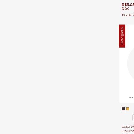
R$5.0
DOC
10
x
de
Frete grátis
Lustre 
Doura