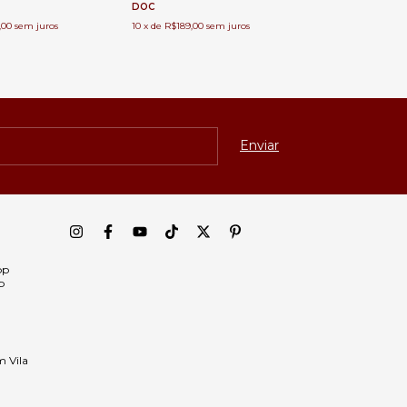
DOC
,00
sem juros
10
x
de
R$189,00
sem juros
pp
p
m Vila