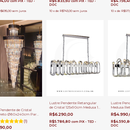
94,00
R$6.835,60
R$4.756,
com
PIX • TED •
com
PIX • TED •
DOC
DOC
R$695,00
sem juros
10
x
de
R$743,00
sem juros
10
x
de
R$517
Lustre Pendente Retangular
Lustre Pend
de Cristal 125x90cm Medusa 14
Medusa Re
Pendente de Cristal
Braços G9 Para Mesa de
12 Lâmpad
R$6.290,00
R$4.990
Preto Ø80x240cm Para
Jantar Grande
Para Sala d
é Direito Duplo e Alto
(1)
R$5.786,80
R$4.590,
com
PIX • TED •
DOC
DOC
490,00