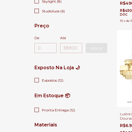
e Lâmp
Skylight (8)
R$49
Cabece
R$450
Studioluce (6)
DOC
10
x
de
Preço
De
Até
Aplicar
Exposto Na Loja 🌙
Expostos (12)
Em Estoque 📦
Pronta Entrega (12)
Lustre 
Doura
18x Lâ
Materiais
R$6.
Grande