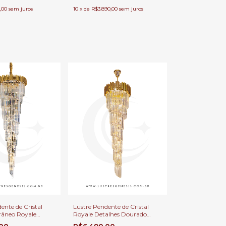
,00
sem juros
10
x
de
R$3.890,00
sem juros
ente de Cristal
Lustre Pendente de Cristal
âneo Royale
Royale Detalhes Dourado
ourado
Ø55x180cm Linha