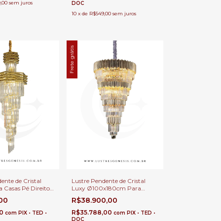
,00
sem juros
DOC
10
x
de
R$549,00
sem juros
Frete grátis
ente de Cristal
Lustre Pendente de Cristal
 Casas Pé Direito
Luxy Ø100x180cm Para
o
Casas Pé Direito Duplo e Alto
,00
R$38.900,00
00
R$35.788,00
com
PIX • TED •
com
PIX • TED •
DOC