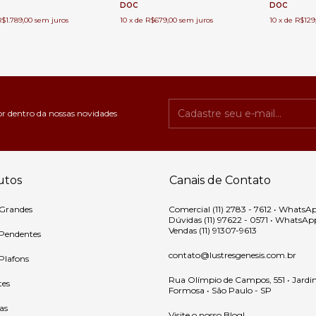
DOC
DOC
R$1.789,00
sem juros
10
x
de
R$679,00
sem juros
10
x
de
R$129
or dentro da nossas novidades
utos
Canais de Contato
 Grandes
Comercial (11) 2783 - 7612 • WhatsA
Dúvidas (11) 97622 - 0571 • WhatsAp
Vendas (11) 91307-9613
 Pendentes
contato@lustresgenesis.com.br
 Plafons
Rua Olímpio de Campos, 551 • Jardi
tes
Formosa • São Paulo - SP
as
Visite o nosso Blog!