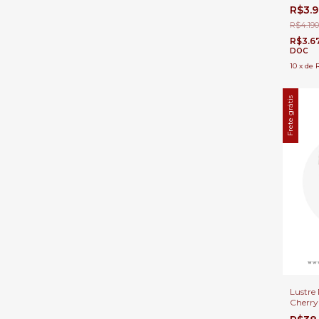
Casas 
R$3.
Escadas
DCD0
R$4.190
R$3.6
DOC
10
x
de
Frete grátis
Lustre 
Cherr
Casas P