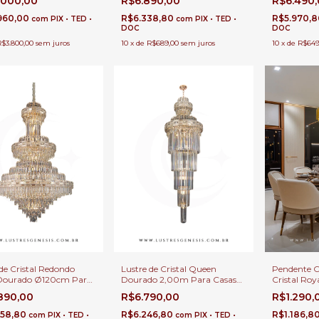
.000,00
R$6.890,00
R$6.490
Pé Direito Duplo e Buffet
Ø75x240cm
Direito Dup
960,00
R$6.338,80
R$5.970,
com
PIX • TED •
com
PIX • TED •
DOC
DOC
R$3.800,00
sem juros
10
x
de
R$689,00
sem juros
10
x
de
R$649
de Cristal Redondo
Lustre de Cristal Queen
Pendente 
Dourado Ø120cm Para
Dourado 2,00m Para Casas
Cristal Roy
é Direito Duplo e Alto •
Pé Direito Duplo e Alto
Ø52cm Para
.890,00
R$6.790,00
R$1.290,
Luxe Glow
Estar
458,80
R$6.246,80
R$1.186,8
com
PIX • TED •
com
PIX • TED •