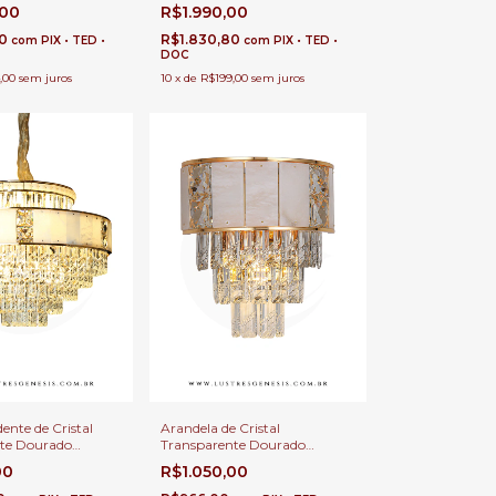
m Lâmpada E-14
Ø60cm Bolty com 13x E-14
,00
R$1.990,00
e Jantar e Estar
Para Mesa de Jantar
80
R$1.830,80
com
PIX • TED •
com
PIX • TED •
DOC
,00
sem juros
10
x
de
R$199,00
sem juros
ente de Cristal
Arandela de Cristal
te Dourado
Transparente Dourado
60cm Pinggon 16x
25x32cm Pinggon 2x E-14
00
R$1.050,00
ala de Estar e Sala
Para Corredor, Cabeceira de
Cama e Hall