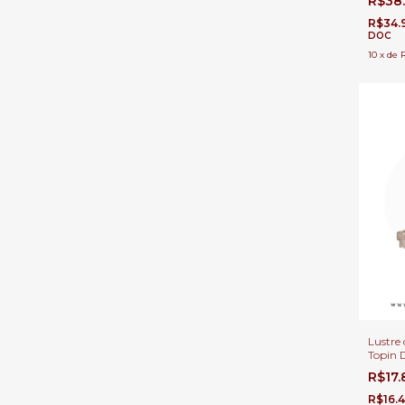
R$38
R$34.
DOC
10
x
de
Lustre 
Topin 
Casas P
R$17
Linha 
R$16.