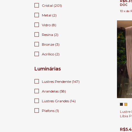
R$6.3
DOC
Cristal (201)
10
x
de
Metal (2)
Vidro (8)
Resina (2)
Bronze (3)
Acrílico (2)
Luminárias
Lustres Pendente (147)
Arandelas (58)
Lustres Grandes (14)
Plafons (1)
Lustre 
Líbia 
Casas P
R$5.