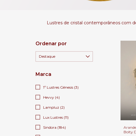
Lustres de cristal contemporâneos com d
Ordenar por
Marca
1º Lustres Gênesis (3)
Hevvy (4)
Lampluz (2)
Lux Lustres (11)
Arandel
Sindora (184)
Bolty 