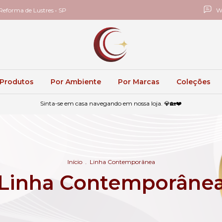
eforma de Lustres • SP
W
 Produtos
Por Ambiente
Por Marcas
Coleções
Sinta-se em casa navegando em nossa loja. 💎🏡❤️
Início
.
Linha Contemporânea
Linha Contemporâne