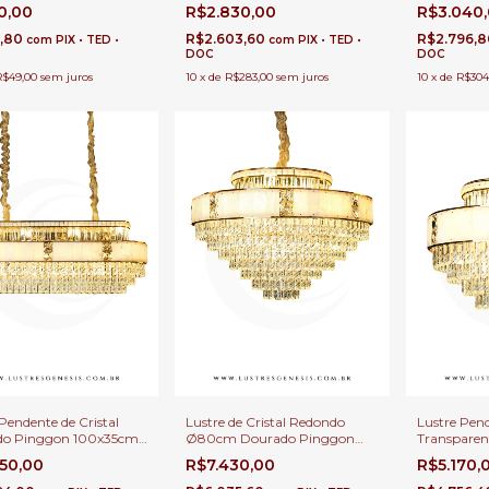
ada E-14 Para
Retangular 100x31cm Bolty
Ø80cm co
0,00
R$2.830,00
R$3.040
ira de Cama e Corredor
com Lâmpada E-14 Para Sala
Para Sala d
de Jantar
,80
R$2.603,60
R$2.796,
com
PIX • TED •
com
PIX • TED •
DOC
DOC
R$49,00
sem juros
10
x
de
R$283,00
sem juros
10
x
de
R$304
Pendente de Cristal
Lustre de Cristal Redondo
Lustre Pend
do Pinggon 100x35cm
Ø80cm Dourado Pinggon
Transparen
mpadas E-14 Para Mesa
com 21 Lâmpadas E-14 Para
Redondo Ø
950,00
R$7.430,00
R$5.170,
 de Jantar
Sala de Jantar e Estar
E-14 para S