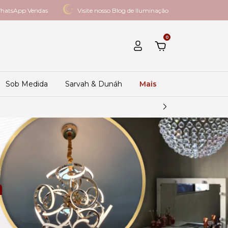
hatsApp Vendas
Visite nosso Blog de Iluminação
0
Sob Medida
Sarvah & Dunáh
Mais
a