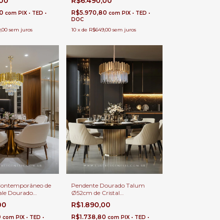
,00
R$6.490,00
 Para Casas Pé
Contemporânea Para Casas
lo e Alto
Pé Direito Duplo e Alto
80
R$5.970,80
com
PIX • TED •
com
PIX • TED •
DOC
,00
sem juros
10
x
de
R$649,00
sem juros
Contemporâneo de
Pendente Dourado Talum
ale Dourado
Ø52cm de Cristal
 Sala de Jantar e
Contemporâneo Para Sala de
00
R$1.890,00
Jantar e Estar
0
R$1.738,80
com
PIX • TED •
com
PIX • TED •