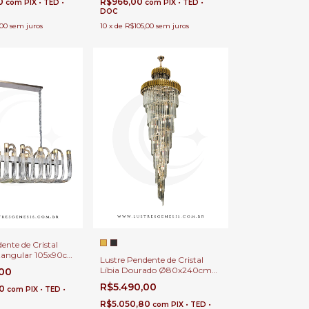
40
R$966,00
com
PIX • TED •
com
PIX • TED •
DOC
,00
sem juros
10
x
de
R$105,00
sem juros
ente de Cristal
tangular 105x90cm
Lustre Pendente de Cristal
as G9 Cabo 1,50m
Líbia Dourado Ø80x240cm
,00
e Jantar e Estar
Para Casas Pé Direito Duplo e
R$5.490,00
80
com
PIX • TED •
Alto
R$5.050,80
com
PIX • TED •