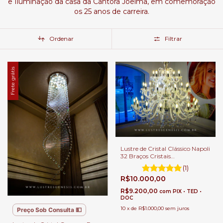
e Iluminação da casa da Cantora Joelma, em comemoração
os 25 anos de carreira.
Ordenar
Filtrar
Frete grátis
Lustre de Cristal Clássico Napoli
32 Braços Cristais
Transparentes Para Casas com
(1)
Pé Direito Duplo e Alto.
R$10.000,00
R$9.200,00
com
PIX • TED •
DOC
10
x
de
R$1.000,00
sem juros
Preço Sob Consulta 💵