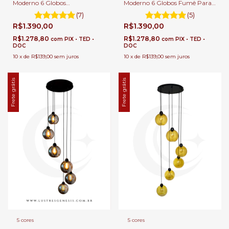
Moderno 6 Globos
Moderno 6 Globos Fumê Para
Transparente Para Escadas e
Escadas e Casas Pé Direito
(7)
(5)
Casas Pé Direito Duplo e Alto.
Duplo e Alto.
R$1.390,00
R$1.390,00
R$1.278,80
R$1.278,80
com
PIX • TED •
com
PIX • TED •
DOC
DOC
10
x
de
R$139,00
sem juros
10
x
de
R$139,00
sem juros
Frete grátis
Frete grátis
5 cores
5 cores