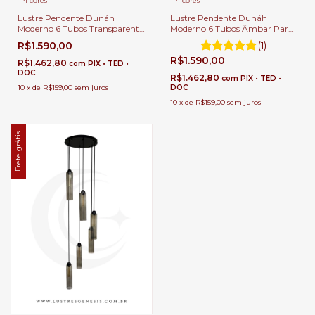
4 cores
4 cores
Lustre Pendente Dunáh
Lustre Pendente Dunáh
Moderno 6 Tubos Transparente
Moderno 6 Tubos Âmbar Para
Para Escadas e Casas Pé Direito
Escadas e Casas Pé Direito
R$1.590,00
(1)
Duplo e Alto.
Duplo e Alto.
R$1.590,00
R$1.462,80
com
PIX • TED •
DOC
R$1.462,80
com
PIX • TED •
10
x
de
R$159,00
sem juros
DOC
10
x
de
R$159,00
sem juros
Frete grátis