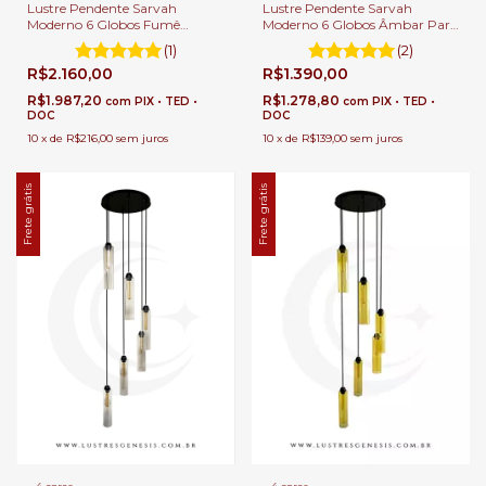
Lustre Pendente Sarvah
Lustre Pendente Sarvah
Moderno 6 Globos Fumê
Moderno 6 Globos Âmbar Para
Espelhado (Importado) Para
Escadas e Casas Pé Direito
(1)
(2)
Escadas e Casas Pé Direito
Duplo e Alto.
R$2.160,00
R$1.390,00
Duplo e Alto.
R$1.987,20
R$1.278,80
com
PIX • TED •
com
PIX • TED •
DOC
DOC
10
x
de
R$216,00
sem juros
10
x
de
R$139,00
sem juros
Frete grátis
Frete grátis