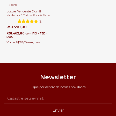
4 cores
Lustre Pendente Dunáh
Moderno 6 Tubos Fumê Para
Escadas e Casas Pé Direito
(2)
Duplo e Alto.
R$1.590,00
R$1.462,80
com
PIX • TED •
DOC
10
x
de
R$159,00
sem juros
Newsletter
Fique por dentro da nossas novidades