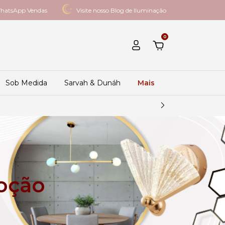
hatsApp Vendas
Visite nosso Blog de Iluminação
0
Sob Medida
Sarvah & Dunáh
Mais
moção