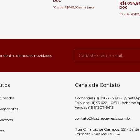
DOC
R$1.094,
10
x
de
R$449,00
sem juros
DOC
10
x
de
R$119
or dentro da nossas novidades
utos
Canais de Contato
 Grandes
Comercial (11) 2783 - 7612 • WhatsA
Dúvidas (11) 97622 - 0571 • WhatsAp
Vendas (11) 91307-9613
 Pendentes
contato@lustresgenesis.com.br
 Plafons
Rua Olímpio de Campos, 551 • Jardi
tes
Formosa • São Paulo - SP