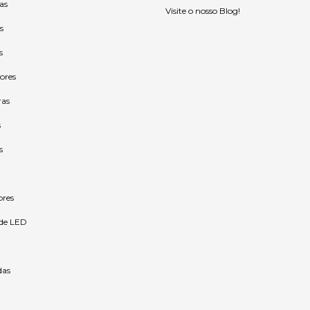
as
Visite o nosso Blog!
s
s
ores
ras
s
s
ores
 de LED
as