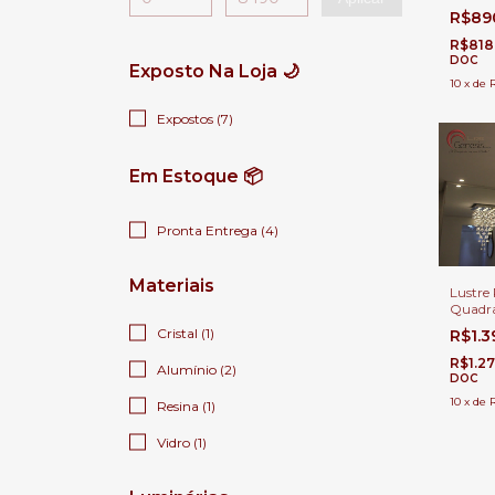
Jantar 
R$89
Quartos
R$818
DOC
Exposto Na Loja 🌙
10
x
de
Expostos (7)
Em Estoque 📦
Pronta Entrega (4)
Materiais
Lustre 
Quadra
Sala Ja
Cristal (1)
R$1.
Quarto
R$1.2
Alumínio (2)
DOC
10
x
de
Resina (1)
Vidro (1)