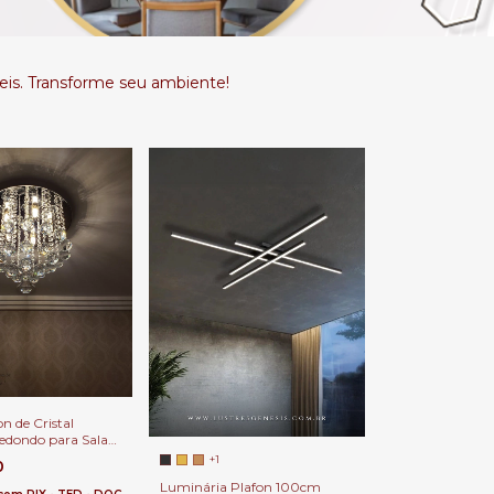
is. Transforme seu ambiente!
n de Cristal
edondo para Salas
ala de Estar Quarto
+1
0
ntrada
Luminária Plafon 100cm