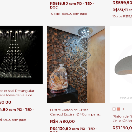
R$599,9
R$818,80
com
PIX • TED •
Entrada, Es
DOC
Sala de Jan
R$551,91
c
10
x
de
R$89,00
sem juros
10
x
de
R$59,
de cristal Retangular
ara Mesa de Sala de
e Estar.
690,00
+1
54,80
Lustre Plafon de Cristal
com
PIX • TED •
Caracol Espiral Ø40cm para
Plafon de 
Sala de Jantar, Lavabo e
R$169,00
sem juros
Child Ø52c
R$4.490,00
Cabeceira de Cama.
Hall, Corred
R$1.190,
R$4.130,80
com
PIX • TED •
Área Gour