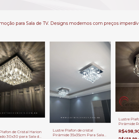
omoção para Sala de TV. Designs modernos com preços imperdíve
Lustre Plafo
Pirâmide R
de Jantar S
Lustre Plafon de cristal
R$498,9
Plafon de Cristal Harion
e Hall de E
Pirâmide 35x35cm Para Sala
do 30x30 para Sala de
R$458,99