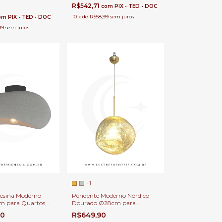
0
R$542,71
com
PIX • TED • DOC
critório, Lavabo e
tar
10
x
de
R$58,99
sem juros
om
PIX • TED • DOC
99
sem juros
+1
Resina Moderno
Pendente Moderno Nórdico
m para Quartos,
Dourado Ø28cm para
or, Escritório e
Cabeceira de Cama, Balcão de
00
R$649,90
met
Cozinha, Quartos e Lavabo