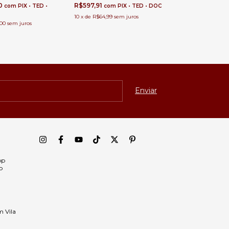
80
R$597,91
com
PIX • TED •
com
PIX • TED • DOC
10
x
de
R$64,99
sem juros
,00
sem juros
pp
p
m Vila