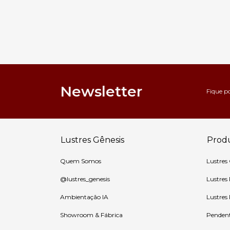
Newsletter
Fique p
Lustres Gênesis
Prod
Quem Somos
Lustres
@lustres_genesis
Lustres
Ambientação IA
Lustres
Showroom & Fábrica
Penden