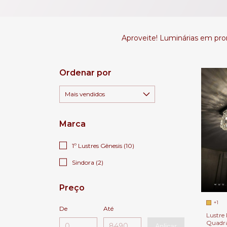
Aproveite! Luminárias em pr
Ordenar por
Marca
1º Lustres Gênesis (10)
Sindora (2)
Preço
+1
De
Até
Lustre 
Quadra
Aplicar