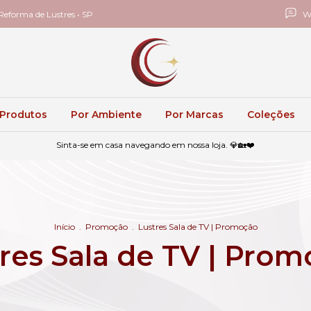
eforma de Lustres • SP
W
 Produtos
Por Ambiente
Por Marcas
Coleções
Sinta-se em casa navegando em nossa loja. 💎🏡❤️
Início
.
Promoção
.
Lustres Sala de TV | Promoção
res Sala de TV | Pro