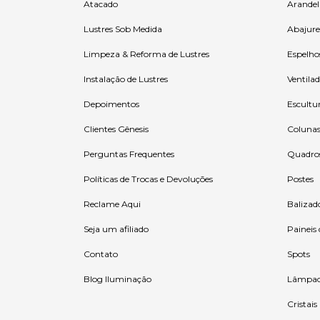
Atacado
Arandel
Lustres Sob Medida
Abajure
Limpeza & Reforma de Lustres
Espelho
Instalação de Lustres
Ventilad
Depoimentos
Escultu
Clientes Gênesis
Coluna
Perguntas Frequentes
Quadro
Políticas de Trocas e Devoluções
Postes
Reclame Aqui
Balizad
Seja um afiliado
Paineis
Contato
Spots
Blog Iluminação
Lâmpad
Cristais