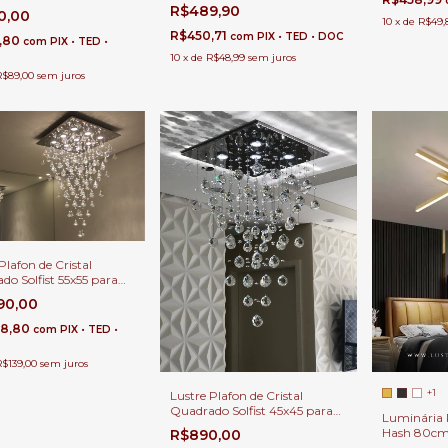
de Estar, Sala de TV, Quartos,
| Sala de Estar |
R$489,90
0,00
Hall de Entrada e Escritórios.
 | Hall de Entrada
10
x
de
R$49,
R$450,71
com
PIX • TED • DOC
,80
com
PIX • TED •
10
x
de
R$48,99
sem juros
R$89,00
sem juros
Plafon de Cristal
do Solfist 55x55 para
ntar, Sala de Estar e
390,00
s.
78,80
com
PIX • TED •
R$139,00
sem juros
+1
Lustre Plafon de Cristal
Quadrado Solfist 45x45 para
Luminária 
Sala Jantar, Sala de Estar e
Hash 80cm
R$890,00
Quartos.
Quartos, Sal