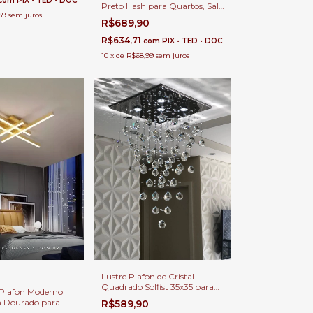
com
PIX • TED • DOC
Preto Hash para Quartos, Sala
89
sem juros
de Estar, Hall de Entrada,
R$689,90
Escritório, Lavabo e Sala de
Jantar
R$634,71
com
PIX • TED • DOC
10
x
de
R$68,99
sem juros
Lustre Plafon de Cristal
Quadrado Solfist 35x35 para
Plafon Moderno
Sala Jantar, Sala de Estar e
 Dourado para
R$589,90
Quartos.
a de Estar, Hall de