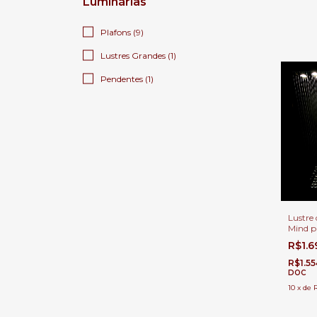
Luminárias
Plafons (9)
Lustres Grandes (1)
Pendentes (1)
Lustre 
Mind p
Jantar 
R$1.
R$1.5
DOC
10
x
de