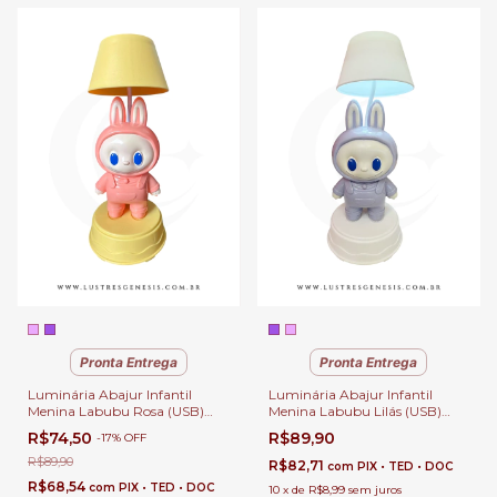
Pronta Entrega
Pronta Entrega
Luminária Abajur Infantil
Luminária Abajur Infantil
Menina Labubu Rosa (USB)
Menina Labubu Lilás (USB)
Para Cabeceira, Escrivaninhas
Para Cabeceira, Escrivaninhas
R$74,50
R$89,90
-
17
%
OFF
e Presentes | Incluso Apontador
e Presentes | Incluso Apontador
| 3 Iluminações
| 3 Iluminações
R$89,90
R$82,71
com
PIX • TED • DOC
R$68,54
com
PIX • TED • DOC
10
x
de
R$8,99
sem juros