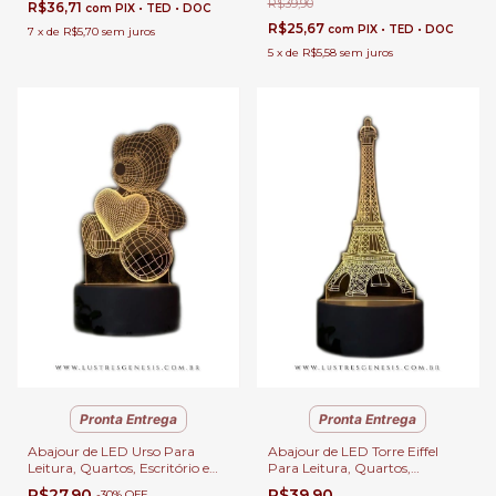
R$39,90
R$36,71
com
PIX • TED • DOC
R$25,67
com
PIX • TED • DOC
7
x
de
R$5,70
sem juros
5
x
de
R$5,58
sem juros
Pronta Entrega
Pronta Entrega
Abajour de LED Urso Para
Abajour de LED Torre Eiffel
Leitura, Quartos, Escritório e
Para Leitura, Quartos,
Escrivaninhas
Escritório e Escrivaninhas
R$27,90
R$39,90
-
30
%
OFF