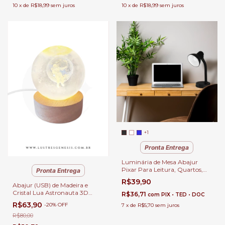
10
x
de
R$18,99
sem juros
10
x
de
R$18,99
sem juros
+1
Pronta Entrega
Luminária de Mesa Abajur
Pixar Para Leitura, Quartos,
Pronta Entrega
Escritório e Escrivaninhas
R$39,90
Abajur (USB) de Madeira e
Cristal Lua Astronauta 3D
R$36,71
com
PIX • TED • DOC
Para Enfeite, Quartos,
R$63,90
-
20
%
OFF
7
x
de
R$5,70
sem juros
Escritório e Escrivaninhas
R$80,00