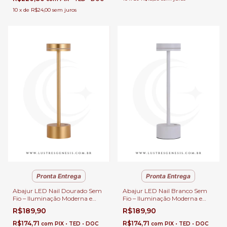
10
x
de
R$24,00
sem juros
Pronta Entrega
Pronta Entrega
Abajur LED Nail Dourado Sem
Abajur LED Nail Branco Sem
Fio – Iluminação Moderna e
Fio – Iluminação Moderna e
Recarregável USB para
Recarregável USB para
R$189,90
R$189,90
Quartos, Escritório e
Quartos, Escritório e
Escrivaninhas
Escrivaninhas
R$174,71
R$174,71
com
PIX • TED • DOC
com
PIX • TED • DOC