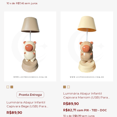
10
x
de
R$7,45
sem juros
Luminária Abajur Infantil
Pronta Entrega
Capivara Marrom (USB) Para
Cabeceira, Escrivaninhas e
Luminária Abajur Infantil
R$89,90
Presentes | Incluso Apontador |
Capivara Bege (USB) Para
3 Iluminações
Cabeceira, Escrivaninhas e
R$82,71
com
PIX • TED • DOC
R$89,90
Presentes | Incluso Apontador |
10
x
de
R$8,99
sem juros