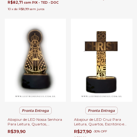
3 Iluminações
R$82,71
com
PIX • TED • DOC
10
x
de
R$8,99
sem juros
Pronta Entrega
Pronta Entrega
Abajour de LED Nossa Senhora
Abajour de LED Cruz Para
Para Leitura, Quartos,
Leitura, Quartos, Escritório e
Escritório e Escrivaninhas
Escrivaninhas
R$39,90
R$27,90
-
30
%
OFF