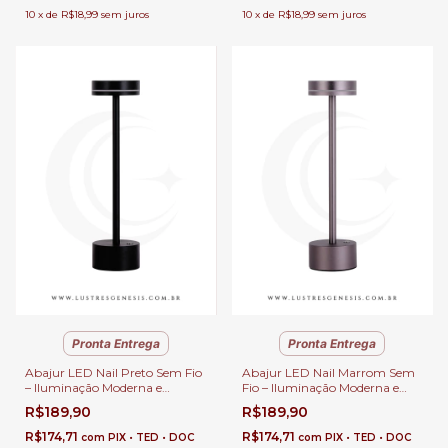
10
x
de
R$18,99
sem juros
10
x
de
R$18,99
sem juros
Pronta Entrega
Pronta Entrega
Abajur LED Nail Preto Sem Fio
Abajur LED Nail Marrom Sem
– Iluminação Moderna e
Fio – Iluminação Moderna e
Recarregável USB para
Recarregável USB para
R$189,90
R$189,90
Quartos, Escritório e
Quartos, Escritório e
Escrivaninhas
Escrivaninhas
R$174,71
R$174,71
com
PIX • TED • DOC
com
PIX • TED • DOC