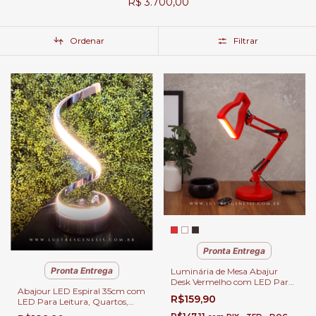
R$ 3.700,00
Ordenar
Filtrar
Pronta Entrega
Pronta Entrega
Luminária de Mesa Abajur
Desk Vermelho com LED Para
Abajour LED Espiral 35cm com
Leitura, Quartos, Escritório e
R$159,90
LED Para Leitura, Quartos,
Escrivaninhas GMH • 3D-
Escritório e Escrivaninhas
VERMELHO