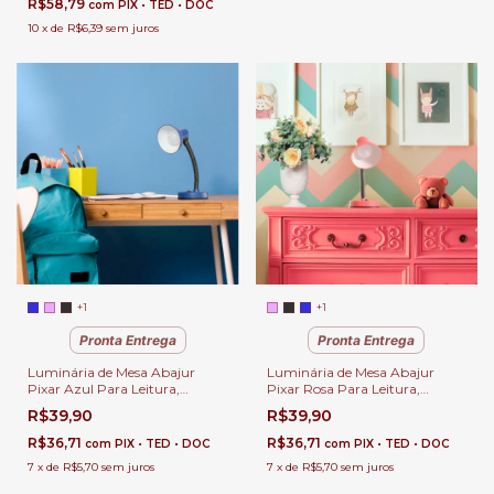
R$58,79
com
PIX • TED • DOC
10
x
de
R$6,39
sem juros
+1
+1
Pronta Entrega
Pronta Entrega
Luminária de Mesa Abajur
Luminária de Mesa Abajur
Pixar Azul Para Leitura,
Pixar Rosa Para Leitura,
Quartos, Escritório e
Quartos, Escritório e
R$39,90
R$39,90
Escrivaninhas
Escrivaninhas
R$36,71
R$36,71
com
PIX • TED • DOC
com
PIX • TED • DOC
7
x
de
R$5,70
sem juros
7
x
de
R$5,70
sem juros