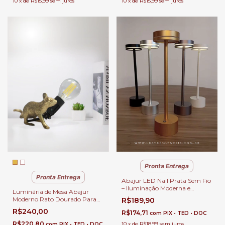
10
x
de
R$15,99
sem juros
10
x
de
R$15,99
sem juros
Pronta Entrega
Pronta Entrega
Abajur LED Nail Prata Sem Fio
– Iluminação Moderna e
Luminária de Mesa Abajur
Recarregável USB para
Moderno Rato Dourado Para
R$189,90
Quartos, Escritório e
Leitura, Quartos, Escritório e
R$240,00
Escrivaninhas
R$174,71
com
PIX • TED • DOC
Escrivaninhas
R$220,80
10
x
de
R$18,99
sem juros
com
PIX • TED • DOC