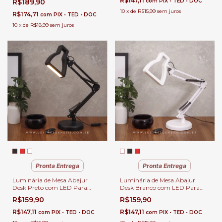
R$147,11
R$189,90
com
PIX • TED • DOC
10
x
de
R$15,99
sem juros
R$174,71
com
PIX • TED • DOC
10
x
de
R$18,99
sem juros
Pronta Entrega
Pronta Entrega
Luminária de Mesa Abajur
Luminária de Mesa Abajur
Desk Preto com LED Para
Desk Branco com LED Para
Leitura, Quartos, Escritório e
Leitura, Quartos, Escritório e
R$159,90
R$159,90
Escrivaninhas GMH • 3D-
Escrivaninhas GMH • 3D-
PRETO
BRANCO
R$147,11
R$147,11
com
PIX • TED • DOC
com
PIX • TED • DOC