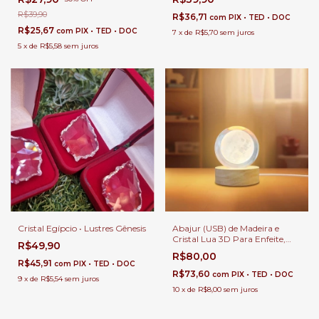
R$39,90
R$36,71
com
PIX • TED • DOC
R$25,67
com
PIX • TED • DOC
7
x
de
R$5,70
sem juros
5
x
de
R$5,58
sem juros
Cristal Egípcio • Lustres Gênesis
Abajur (USB) de Madeira e
Cristal Lua 3D Para Enfeite,
R$49,90
Quartos, Escritório e
R$80,00
Escrivaninhas
R$45,91
com
PIX • TED • DOC
R$73,60
com
PIX • TED • DOC
9
x
de
R$5,54
sem juros
10
x
de
R$8,00
sem juros