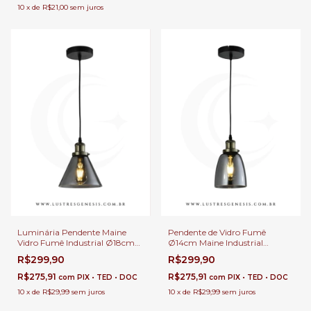
10
x
de
R$21,00
sem juros
Luminária Pendente Maine
Pendente de Vidro Fumê
Vidro Fumê Industrial Ø18cm
Ø14cm Maine Industrial
com Base de Metal Soquete E27
Soquete E27 para Bancada de
R$299,90
R$299,90
para Balcão de Área Gourmet
Cozinha e Área Gourmet
R$275,91
R$275,91
com
PIX • TED • DOC
com
PIX • TED • DOC
10
x
de
R$29,99
sem juros
10
x
de
R$29,99
sem juros