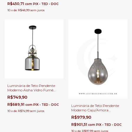
Gourmet
R$450,71
com
PIX • TED • DOC
10
x
de
R$48,99
sem juros
Luminária de Teto Pendente
Moderno Aisha Vidro Fumê
Para Salas Lavabos Balcão e
R$749,90
Cabeceira de Cama
R$689,91
com
PIX • TED • DOC
Luminária de Teto Pendente
Moderno Caju/Amora
10
x
de
R$74,99
sem juros
Ø30x40H Vidro Fumê Smoky
R$979,90
Para Sala de Jantar e Pé Direito
Duplo
R$901,51
com
PIX • TED • DOC
10
x
de
R$97,99
sem juros