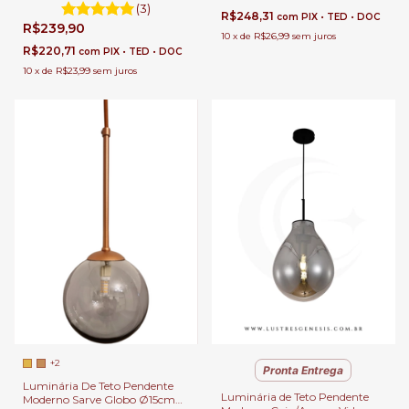
e Balcão de Cozinha.
(3)
R$248,31
com
PIX • TED • DOC
R$239,90
10
x
de
R$26,99
sem juros
R$220,71
com
PIX • TED • DOC
10
x
de
R$23,99
sem juros
+2
Pronta Entrega
Luminária De Teto Pendente
Luminária de Teto Pendente
Moderno Sarve Globo Ø15cm