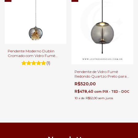
Pendente Moderno Dublin
Cromado com Vidro Fumê
para Sala de Jantar, Balcão de
(1)
Cozinha e Ambientes Gourmet
Pendente de Vidro Fumê
Redondo Quartzo Preto para
Balcão de Cozinha, Quartos e
R$520,00
Lavabo
R$478,40
com
PIX • TED • DOC
10
x
de
R$52,00
sem juros