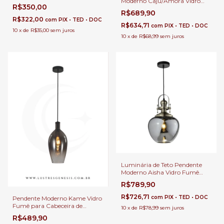
Moderno Caju/Amora Vidro
para Cabeceira de Cama,
R$350,00
Ø23x30cm Fumê Smoky Para
Bacão de Cozinha, Quartos e
R$689,90
Pé Direito Duplo e Sala de
Lavabo
R$322,00
com
PIX • TED • DOC
Jantar
R$634,71
com
PIX • TED • DOC
10
x
de
R$35,00
sem juros
10
x
de
R$68,99
sem juros
Luminária de Teto Pendente
Moderno Aisha Vidro Fumê
Para Salas Lavabos Balcão e
R$789,90
Cabeceira de Cama
R$726,71
com
PIX • TED • DOC
Pendente Moderno Kame Vidro
Fumê para Cabeceira de
10
x
de
R$78,99
sem juros
Cama, Balcão de Cozinha,
R$489,90
Quartos, Lavabo e Área