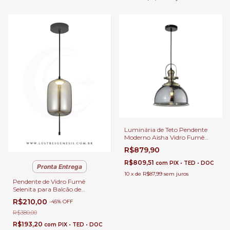
Luminária de Teto Pendente
Moderno Aisha Vidro Fumê
Para Salas, Balcão e Área
R$879,90
Gourmet
R$809,51
com
PIX • TED • DOC
Pronta Entrega
10
x
de
R$87,99
sem juros
Pendente de Vidro Fumê
Selenita para Balcão de
Cozinha, Quartos e Lavabo
R$210,00
-
45
%
OFF
R$380,00
R$193,20
com
PIX • TED • DOC