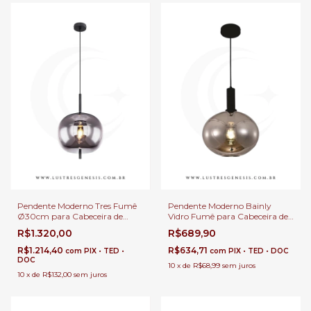
Pendente Moderno Tres Fumê
Pendente Moderno Bainly
Ø30cm para Cabeceira de
Vidro Fumê para Cabeceira de
Cama, Balcão de Cozinha,
Cama, Balcão de Cozinha,
R$1.320,00
R$689,90
Quartos e Lavabo
Quartos, Lavabo e Área
Gourmet
R$1.214,40
R$634,71
com
PIX • TED •
com
PIX • TED • DOC
DOC
10
x
de
R$68,99
sem juros
10
x
de
R$132,00
sem juros