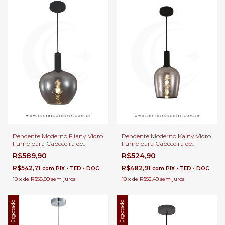
Pendente Moderno Fliany Vidro
Pendente Moderno Kainy Vidro
Fumê para Cabeceira de
Fumê para Cabeceira de
Cama, Balcão de Cozinha,
Cama, Balcão de Cozinha,
R$589,90
R$524,90
Quartos, Lavabo e Área
Quartos, Lavabo e Área
Gourmet
Gourmet
R$542,71
R$482,91
com
PIX • TED • DOC
com
PIX • TED • DOC
10
x
de
R$58,99
sem juros
10
x
de
R$52,49
sem juros
Esgotado
Esgotado