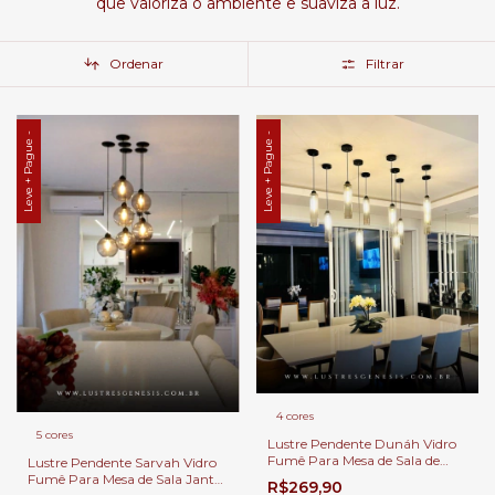
que valoriza o ambiente e suaviza a luz.
Ordenar
Filtrar
Leve + Pague -
Leve + Pague -
4 cores
5 cores
Lustre Pendente Dunáh Vidro
Fumê Para Mesa de Sala de
Lustre Pendente Sarvah Vidro
Jantar.
Fumê Para Mesa de Sala Jantar
R$269,90