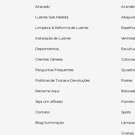
Atacado
Arandel
Lustres Sob Medida
Abajure
Limpeza & Reforma de Lustres
Espelho
Instalação de Lustres
Ventilad
Depoimentos
Escultu
Clientes Gênesis
Coluna
Perguntas Frequentes
Quadro
Políticas de Trocas e Devoluções
Postes
Reclame Aqui
Balizad
Seja um afiliado
Paineis
Contato
Spots
Blog Iluminação
Lâmpad
Cristais