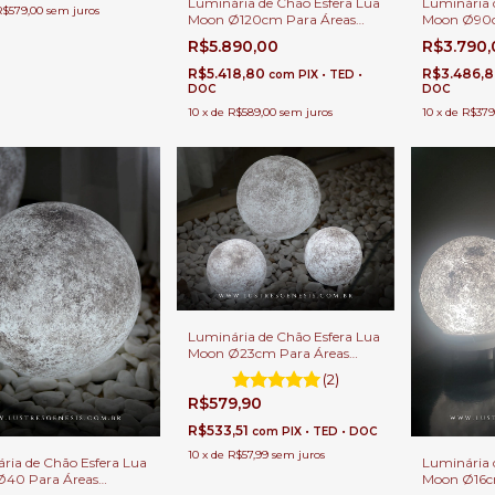
Luminária de Chão Esfera Lua
Luminária 
R$579,00
sem juros
Moon Ø120cm Para Áreas
Moon Ø90c
Internas e Externas.
Internas e 
R$5.890,00
R$3.790
R$5.418,80
R$3.486,
com
PIX • TED •
DOC
DOC
10
x
de
R$589,00
sem juros
10
x
de
R$379
Luminária de Chão Esfera Lua
Moon Ø23cm Para Áreas
Internas e Externas.
(2)
R$579,90
R$533,51
com
PIX • TED • DOC
10
x
de
R$57,99
sem juros
ria de Chão Esfera Lua
Luminária 
Ø40 Para Áreas
Moon Ø16c