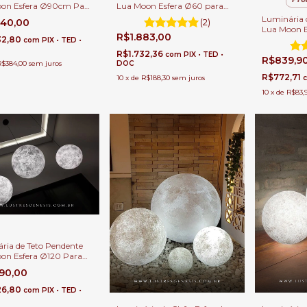
on Esfera Ø90cm Para
Lua Moon Esfera Ø60 para
, Salas Pé Direito
Escadas e Salas Pé Direito
Luminária 
840,00
(2)
 Alto.
Duplo e Alto.
Lua Moon E
R$1.883,00
32,80
Quartos, Sa
com
PIX • TED •
de Estar.
R$1.732,36
com
PIX • TED •
R$839,9
R$384,00
sem juros
DOC
R$772,71
10
x
de
R$188,30
sem juros
10
x
de
R$83,
ria de Teto Pendente
on Esfera Ø120 Para
 e Salas Pé direito
790,00
 Alto.
26,80
com
PIX • TED •