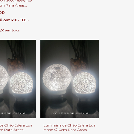
de Chão Esfera Lua
m Para Áreas
Externas.
,00
80
com
PIX • TED •
,00
sem juros
de Chão Esfera Lua
Luminária de Chão Esfera Lua
m Para Áreas
Moon Ø10cm Para Áreas