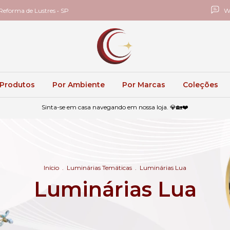
eforma de Lustres • SP
W
 Produtos
Por Ambiente
Por Marcas
Coleções
Sinta-se em casa navegando em nossa loja. 💎🏡❤️
Início
.
Luminárias Temáticas
.
Luminárias Lua
Luminárias Lua