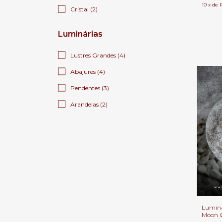
10
x
de
Cristal (2)
Luminárias
Lustres Grandes (4)
Abajures (4)
Pendentes (3)
Arandelas (2)
Luminá
Moon 