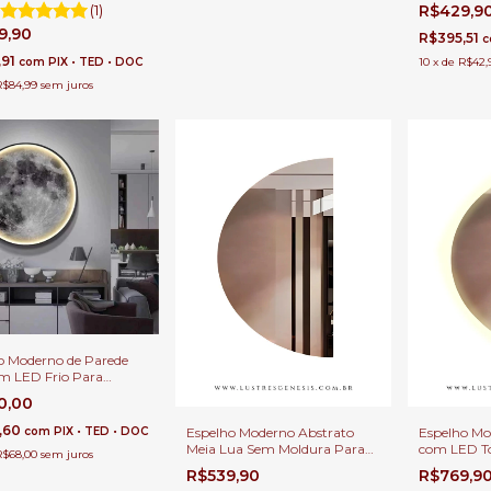
s e Externas.
Internas
(1)
R$429,9
9,90
R$395,51
c
,91
com
PIX • TED • DOC
10
x
de
R$42,
R$84,99
sem juros
 Moderno de Parede
m LED Frio Para
ção de Quartos, Sala de
0,00
Corredor, Escritório,
mento e Quarto
,60
Espelho Moderno Abstrato
Espelho Mo
com
PIX • TED • DOC
Meia Lua Sem Moldura Para
com LED To
R$68,00
sem juros
Banheiro, Penteadeira, Salão
Linha sem 
R$539,90
R$769,9
de Beleza e Lojas
Banheiro, P