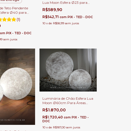
Lua Moon Esfera Ø23 para
Quartos, Sala de Jantar e Sala
de Teto Pendente
R$589,90
de Estar.
sfera Ø40 para
la de Jantar e Sala
R$542,71
com
PIX • TED • DOC
(1)
10
x
de
R$58,99
sem juros
0
com
PIX • TED • DOC
99
sem juros
Luminária de Chão Esfera Lua
Moon Ø60cm Para Áreas
Internos e Externos.
R$1.870,00
R$1.720,40
com
PIX • TED •
DOC
10
x
de
R$187,00
sem juros