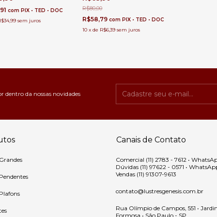
ma
Escritório e Escrivaninhas
R$80,00
,91
com
PIX • TED • DOC
R$58,79
com
PIX • TED • DOC
R$34,99
sem juros
10
x
de
R$6,39
sem juros
or dentro da nossas novidades
utos
Canais de Contato
 Grandes
Comercial (11) 2783 - 7612 • WhatsA
Dúvidas (11) 97622 - 0571 • WhatsAp
Vendas (11) 91307-9613
 Pendentes
contato@lustresgenesis.com.br
 Plafons
Rua Olímpio de Campos, 551 • Jardi
tes
Formosa • São Paulo - SP