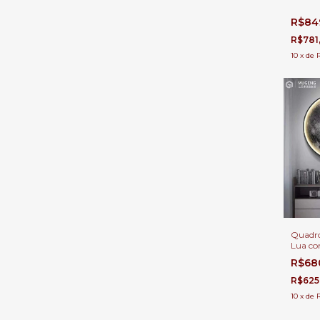
Interna
R$84
R$781
10
x
de
Quadro
Lua co
Decora
R$68
Estar, 
Aparta
R$625
Infantil
10
x
de