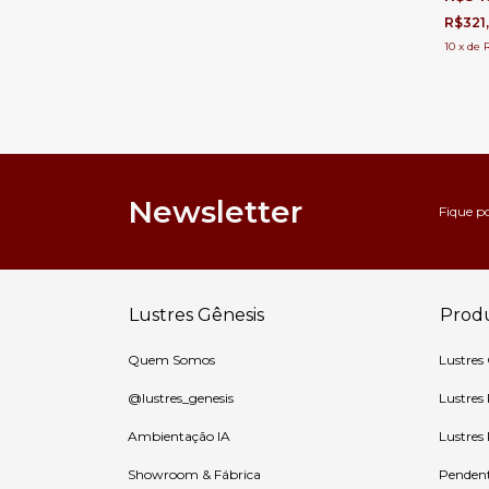
de Ca
R$321
10
x
de
Newsletter
Fique p
Lustres Gênesis
Prod
Quem Somos
Lustres
@lustres_genesis
Lustres
Ambientação IA
Lustres
Showroom & Fábrica
Penden