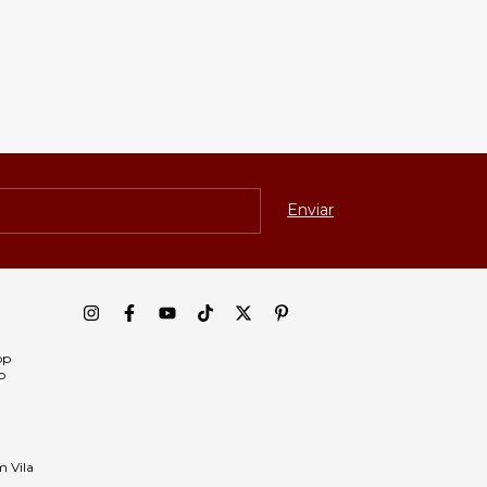
pp
p
m Vila