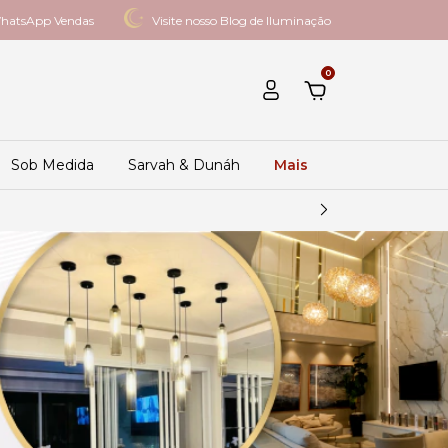
hatsApp Vendas
Visite nosso Blog de Iluminação
0
Sob Medida
Sarvah & Dunáh
Mais