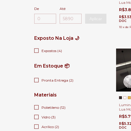
Lua Mo
Escadas
De
Até
R$3.
Duplo e
R$3.5
Aplicar
DOC
10
x
de
Exposto Na Loja 🌙
Expostos (4)
Em Estoque 📦
Pronta Entrega (2)
Materiais
Luminá
Polietileno (12)
Lua Mo
Escadas
R$5.
Vidro (3)
Duplo e
R$5.3
Acrílico (2)
DOC