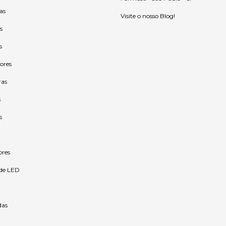
as
Visite o nosso Blog!
s
s
ores
ras
s
s
ores
 de LED
as