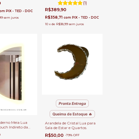
Internas
0
(1)
R$389,90
om
PIX • TED • DOC
R$358,71
99
sem juros
com
PIX • TED • DOC
10
x
de
R$38,99
sem juros
Pronta Entrega
Queima de Estoque 🔥
derno Meia Lua
Arandela de Cristal Lua para
uch Indireto da
Sala de Estar e Quartos.
Moldura Para
0
R$50,00
-
79
%
OFF
enteadeira, Salão