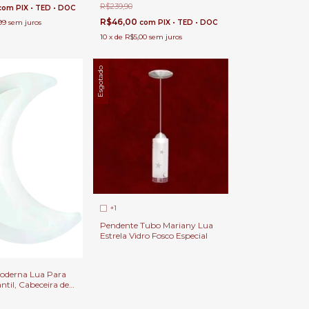
 Lojas
R$239,90
com
PIX • TED • DOC
R$46,00
99
sem juros
com
PIX • TED • DOC
10
x
de
R$5,00
sem juros
Esgotado
+1
Pendente Tubo Mariany Lua
Estrela Vidro Fosco Especial
oderna Lua Para
ntil, Cabeceira de
artos