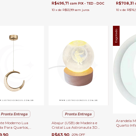
de Beleza e
R$496,71
R$708,31
com
PIX • TED • DOC
10
x
de
R$53,99
sem juros
10
x
de
R$76,
Esgotado
Pronta Entrega
Pronta Entrega
Arandela M
te Moderno Lua
Abajur (USB) de Madeira e
Quarto Infa
a Para Quartos,
Cristal Lua Astronauta 3D
Cama e Qu
s, Banheiro, Cabeceira
Para Enfeite, Quartos,
9,90
R$63,90
-
20
%
OFF