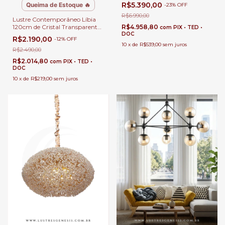
Ø46x60x80cm Cromado para
R$5.390,00
Queima de Estoque 🔥
-
23
%
OFF
Pé Direito Duplo, Alto e
Escadas
R$6.990,00
Lustre Contemporâneo Líbia
120cm de Cristal Transparentes
R$4.958,80
com
PIX • TED •
e Detalhes Preto Para Sala de
DOC
R$2.190,00
-
12
%
OFF
Jantar e Estar
10
x
de
R$539,00
sem juros
R$2.490,00
R$2.014,80
com
PIX • TED •
DOC
10
x
de
R$219,00
sem juros