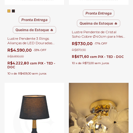
Pronta Entrega
Pronta Entrega
Queima de Estoque 🔥
Queima de Estoque 🔥
Lustre Pendente de Cristal
Soho Cobre Ø40cm para Mesa
Lustre Pendente 3 Rings
de Jantar, Quartos, Salas,
Alianças de LED Douradas
R$730,00
-
17
%
OFF
Escritório e Apartamento
Ø80 Ø60 Ø40 Sala de Jantar
R$4.590,00
R$879,90
-
33
%
OFF
e Sala de Estar Pé Direito Duplo
R$6.890,00
R$671,60
com
PIX • TED • DOC
R$4.222,80
10
x
de
R$73,00
sem juros
com
PIX • TED •
DOC
10
x
de
R$459,00
sem juros