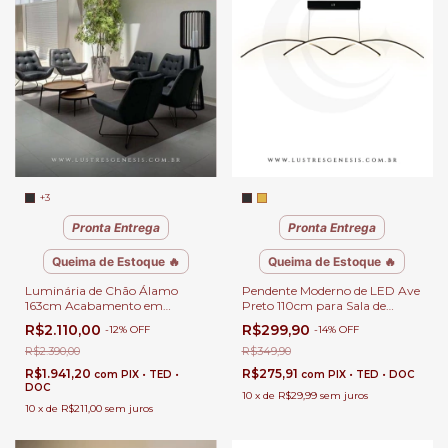
+3
Pronta Entrega
Pronta Entrega
Queima de Estoque 🔥
Queima de Estoque 🔥
Luminária de Chão Álamo
Pendente Moderno de LED Ave
163cm Acabamento em
Preto 110cm para Sala de
Madeira Para Leitura, Quartos,
Jantar, Quartos, Sala de Estar e
R$2.110,00
R$299,90
-
12
%
OFF
-
14
%
OFF
Escritórios e Áreas Internas
Escritórios
R$2.390,00
R$349,90
R$1.941,20
R$275,91
com
PIX • TED •
com
PIX • TED • DOC
DOC
10
x
de
R$29,99
sem juros
10
x
de
R$211,00
sem juros