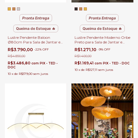
Pronta Entrega
Pronta Entrega
Queima de Estoque 🔥
Queima de Estoque 🔥
Lustre Pendente Baloon
Lustre Pendente Moderno Orbe
Ø80cm Para Sala de Jantar e
Preto para Sala de Jantar e
Sala de Estar Pé Direito Duplo e
Ambientes Gourmet
R$3.790,00
R$1.271,10
-
22
%
OFF
-
9
%
OFF
Alto.
R$4.890,00
R$1.400,00
R$3.486,80
R$1.169,41
com
PIX • TED •
com
PIX • TED • DOC
DOC
10
x
de
R$127,11
sem juros
10
x
de
R$379,00
sem juros