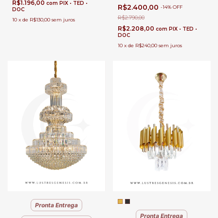
Iluminação de Caminhos e
R$1.196,00
Sala de Jantar, Quartos, Sala de
com
PIX • TED •
R$2.400,00
-
14
%
OFF
Gramados
DOC
Estar, Escritório e
Apartamento
R$2.790,00
10
x
de
R$130,00
sem juros
R$2.208,00
com
PIX • TED •
DOC
10
x
de
R$240,00
sem juros
Pronta Entrega
Pronta Entrega