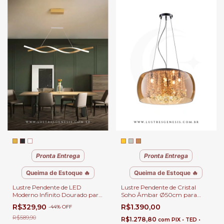
Pronta Entrega
Pronta Entrega
Queima de Estoque 🔥
Queima de Estoque 🔥
Lustre Pendente de LED
Lustre Pendente de Cristal
Moderno Infinito Dourado para
Soho Âmbar Ø50cm para
Sala de Jantar, Quartos, Sala de
Mesa de Jantar, Quartos, Salas,
R$329,90
R$1.390,00
-
44
%
OFF
Estar e Escritórios
Escritório e Apartamento
R$589,90
R$1.278,80
com
PIX • TED •