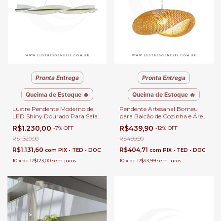
Pronta Entrega
Pronta Entrega
Queima de Estoque 🔥
Queima de Estoque 🔥
Lustre Pendente Moderno de
Pendente Artesanal Borneu
LED Shiny Dourado Para Sala
para Balcão de Cozinha e Área
de Jantar, Escritórios,
Gourmet • GMH
R$1.230,00
R$439,90
-
7
%
OFF
-
12
%
OFF
Apartamentos e Sala de Estar
R$1.320,00
R$499,90
R$1.131,60
R$404,71
com
PIX • TED • DOC
com
PIX • TED • DOC
10
x
de
R$123,00
sem juros
10
x
de
R$43,99
sem juros