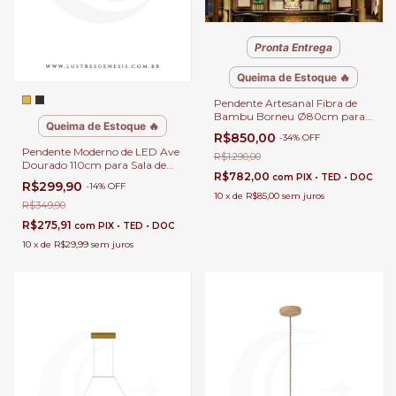
Pronta Entrega
Queima de Estoque 🔥
Pendente Artesanal Fibra de
Bambu Borneu Ø80cm para
Queima de Estoque 🔥
Mesa de Cozinha e Área
R$850,00
-
34
%
OFF
Gourmet • GMH
Pendente Moderno de LED Ave
R$1.290,00
Dourado 110cm para Sala de
R$782,00
com
PIX • TED • DOC
Jantar, Quartos, Sala de Estar e
R$299,90
-
14
%
OFF
Escritórios
10
x
de
R$85,00
sem juros
R$349,90
R$275,91
com
PIX • TED • DOC
10
x
de
R$29,99
sem juros