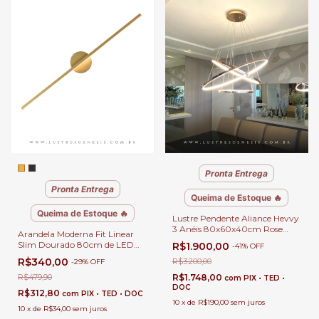
Pronta Entrega
Pronta Entrega
Queima de Estoque 🔥
Queima de Estoque 🔥
Lustre Pendente Aliance Hevvy
3 Anéis 80x60x40cm Rose
Arandela Moderna Fit Linear
Gold para Sala de Jantar e Sala
Slim Dourado 80cm de LED
R$1.900,00
-
41
%
OFF
de Estar
para Quarto, Cabeceira de
R$340,00
R$3.200,00
-
29
%
OFF
Cama, Lavabo, Corredor e
Escritórios
R$1.748,00
R$479,90
com
PIX • TED •
DOC
R$312,80
com
PIX • TED • DOC
10
x
de
R$190,00
sem juros
10
x
de
R$34,00
sem juros