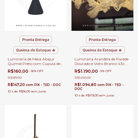
Pronta Entrega
Pronta Entrega
Queima de Estoque 🔥
Queima de Estoque 🔥
Luminária de Mesa Abajur
Luminária Arandela de Parede
Quimid Preto com Cúpula de
Dourado e Vidro Branco 43cm
Tecido Preto Para Leitura,
Lilly 5x G9 para Corredor,
R$160,00
R$1.190,00
-
16
%
OFF
-
5
%
OFF
Quartos, Escritório e
Quartos e Lavabos
Escrivaninhas
R$189,90
R$1.250,00
R$147,20
R$1.094,80
com
PIX • TED • DOC
com
PIX • TED •
DOC
10
x
de
R$16,00
sem juros
10
x
de
R$119,00
sem juros