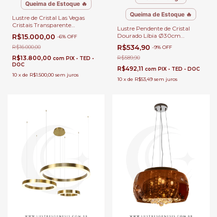
Queima de Estoque 🔥
Queima de Estoque 🔥
Lustre de Cristal Las Vegas
Cristais Transparente
Lustre Pendente de Cristal
Ø120x180 para Casas com Pé
Dourado Líbia Ø30cm
R$15.000,00
-
6
%
OFF
Direito Duplo e Buffet
Contemporâneo Para Sala de
R$534,90
R$16.000,00
-
9
%
OFF
Jantar e Estar
R$13.800,00
R$589,90
com
PIX • TED •
DOC
R$492,11
com
PIX • TED • DOC
10
x
de
R$1.500,00
sem juros
10
x
de
R$53,49
sem juros