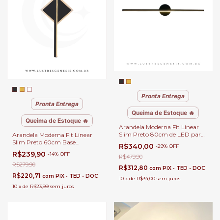
Pronta Entrega
Pronta Entrega
Queima de Estoque 🔥
Queima de Estoque 🔥
Arandela Moderna Fit Linear
Slim Preto 80cm de LED para
Arandela Moderna FIt Linear
Quarto, Cabeceira de Cama,
Slim Preto 60cm Base
R$340,00
-
29
%
OFF
Lavabo, Corredor e Escritórios
Quadrada de LED para
R$239,90
-
14
%
OFF
R$479,90
Quarto, Cabeceira de Cama,
Lavabo e Corredor
R$279,90
R$312,80
com
PIX • TED • DOC
R$220,71
com
PIX • TED • DOC
10
x
de
R$34,00
sem juros
10
x
de
R$23,99
sem juros