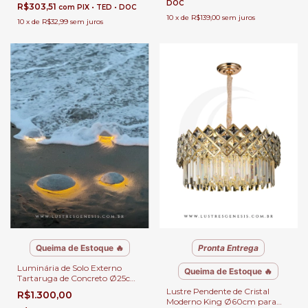
DOC
R$303,51
com
PIX • TED • DOC
10
x
de
R$139,00
sem juros
10
x
de
R$32,99
sem juros
Queima de Estoque 🔥
Pronta Entrega
Luminária de Solo Externo
Queima de Estoque 🔥
Tartaruga de Concreto Ø25cm
e Ø40cm com LED de
Lustre Pendente de Cristal
R$1.300,00
2000Lm | Ideal para
Moderno King Ø60cm para