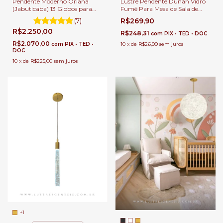
Pendente Moderno Oriana
Lustre Pendente Dunáh Vidro
(Jabuticaba) 13 Globos para
Fumê Para Mesa de Sala de
Sala de Jantar e Ambientes
Jantar.
(7)
R$269,90
Gourmet
R$2.250,00
R$248,31
com
PIX • TED • DOC
R$2.070,00
com
PIX • TED •
10
x
de
R$26,99
sem juros
DOC
10
x
de
R$225,00
sem juros
+1