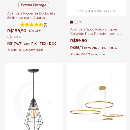
Pronta Entrega
Arandela Moderna Borboleta
Brilhante para Quarto,
Cabeceira de Cama, Lavabo e
+5
(1)
Quarto Infantil - DCB02158
Arandela Spot Vidro Simples
R$189,90
-
17
%
OFF
Colorido Para Parede Interna e
R$230,00
Externa.
R$59,90
R$174,71
com
PIX • TED • DOC
R$55,11
com
PIX • TED • DOC
10
x
de
R$18,99
sem juros
10
x
de
R$5,99
sem juros