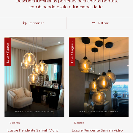
Descubra luminárias perfeitas para apartamentos,
combinando estilo e funcionalidade.
Ordenar
Filtrar
Leve + Pague -
Leve + Pague -
5 cores
5 cores
Lustre Pendente Sarvah Vidro
Lustre Pendente Sarvah Vidro