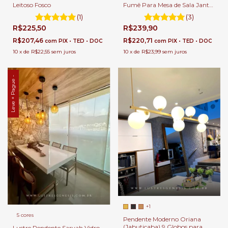
Fumê Para Mesa de Sala Jantar
Leitoso Fosco
e Balcão de Cozinha.
(3)
(1)
R$239,90
R$225,50
R$220,71
R$207,46
com
PIX • TED • DOC
com
PIX • TED • DOC
10
x
de
R$23,99
sem juros
10
x
de
R$22,55
sem juros
Leve + Pague -
+1
5 cores
Pendente Moderno Oriana
(Jabuticaba) 9 Globos para
Lustre Pendente Sarvah Vidro