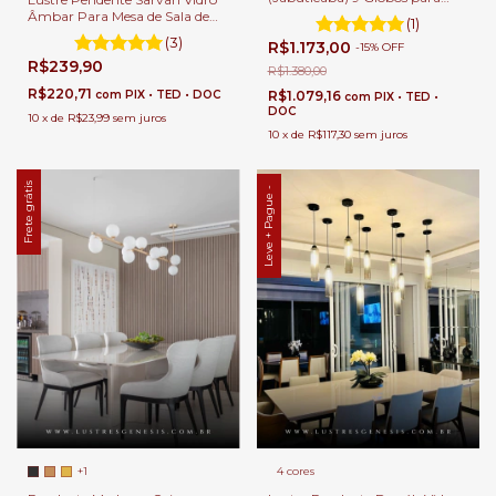
Sala de Jantar e Ambientes
Âmbar Para Mesa de Sala de
(1)
Gourmet
Jantar
(3)
R$1.173,00
-
15
%
OFF
R$239,90
R$1.380,00
R$220,71
R$1.079,16
com
PIX • TED • DOC
com
PIX • TED •
DOC
10
x
de
R$23,99
sem juros
10
x
de
R$117,30
sem juros
Frete grátis
Leve + Pague -
+1
4 cores