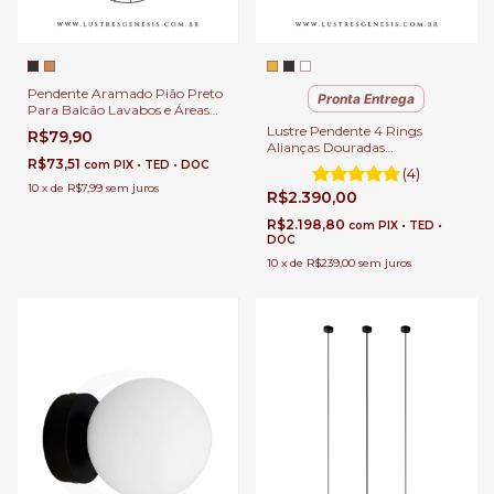
Pendente Aramado Pião Preto
Pronta Entrega
Para Balcão Lavabos e Áreas
Gourmet.
Lustre Pendente 4 Rings
R$79,90
Alianças Douradas
R$73,51
100x80x60x40cm Sala de
com
PIX • TED • DOC
(4)
Jantar e Sala de Estar Pé
10
x
de
R$7,99
sem juros
R$2.390,00
Direito Duplo
R$2.198,80
com
PIX • TED •
DOC
10
x
de
R$239,00
sem juros