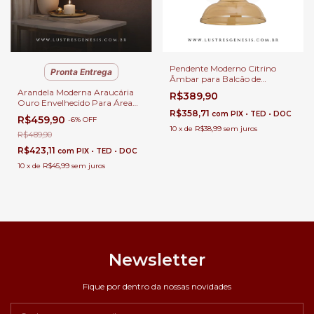
Pendente Moderno Citrino
Pronta Entrega
Âmbar para Balcão de
Cozinha, Quartos e Lavabo -
Arandela Moderna Araucária
R$389,90
GMH o P-CITRINO-AMBAR
Ouro Envelhecido Para Área
Gourmet, Quartos, Sala de
R$358,71
com
PIX • TED • DOC
R$459,90
-
6
%
OFF
Estar, Hall de Entrada e
10
x
de
R$38,99
sem juros
Corredor - GMH o A-
R$489,90
ARAUCARIA-GOLD
R$423,11
com
PIX • TED • DOC
10
x
de
R$45,99
sem juros
Newsletter
Fique por dentro da nossas novidades