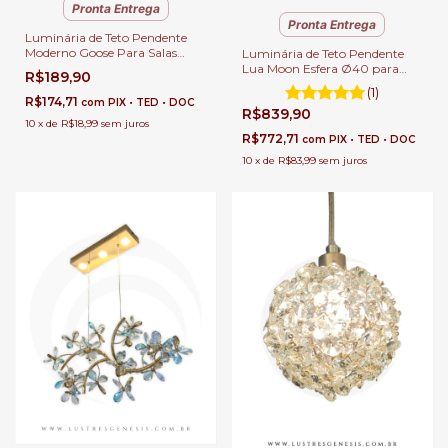
Pronta Entrega
Pronta Entrega
Luminária de Teto Pendente
Moderno Goose Para Salas
Luminária de Teto Pendente
Lavabos Balcão e Cabeceira de
Lua Moon Esfera Ø40 para
R$189,90
Cama
Quartos, Sala de Jantar e Sala
(1)
de Estar.
R$174,71
com
PIX • TED • DOC
R$839,90
10
x
de
R$18,99
sem juros
R$772,71
com
PIX • TED • DOC
10
x
de
R$83,99
sem juros