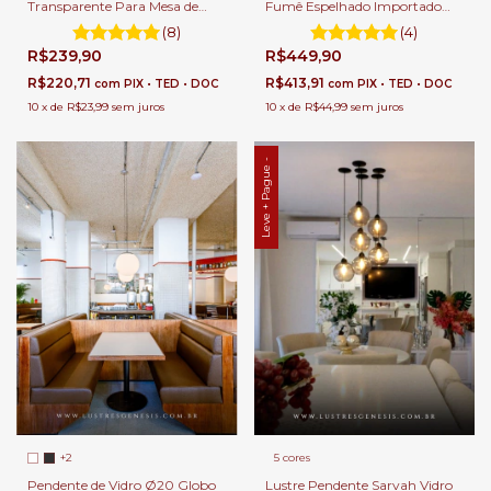
Transparente Para Mesa de
Fumê Espelhado Importado
Sala de Jantar.
Para Mesa Sala de Jantar e
(8)
(4)
Balcão de Cozinha.
R$239,90
R$449,90
R$220,71
R$413,91
com
PIX • TED • DOC
com
PIX • TED • DOC
10
x
de
R$23,99
sem juros
10
x
de
R$44,99
sem juros
Leve + Pague -
5 cores
+2
Lustre Pendente Sarvah Vidro
Pendente de Vidro Ø20 Globo