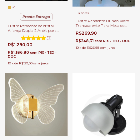
+1
4 cores
Pronta Entrega
Lustre Pendente Dunáh Vidro
Transparente Para Mesa de
Lustre Pendente de cristal
Sala de Jantar.
Aliança Dupla 2 Anéis para
R$269,90
Sala de Jantar Sala de Estar e
(3)
Quartos.
R$248,31
com
PIX • TED • DOC
R$1.290,00
10
x
de
R$26,99
sem juros
R$1.186,80
com
PIX • TED •
DOC
10
x
de
R$129,00
sem juros