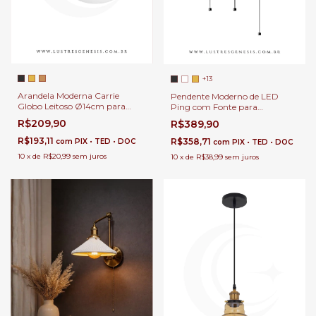
+13
Arandela Moderna Carrie
Pendente Moderno de LED
Globo Leitoso Ø14cm para
Ping com Fonte para
Cabeceira de Cama e Lavabos
Cabeceira de Cama, Balcão de
R$209,90
R$389,90
Cozinha, Quartos e Lavabo
R$193,11
R$358,71
com
PIX • TED • DOC
com
PIX • TED • DOC
10
x
de
R$20,99
sem juros
10
x
de
R$38,99
sem juros