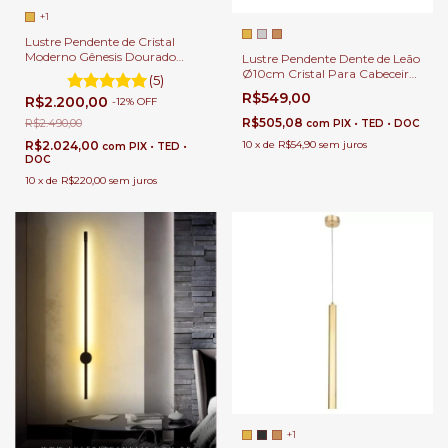
+1
Lustre Pendente de Cristal
Moderno Gênesis Dourado
Lustre Pendente Dente de Leão
Para Quartos, Sala de Jantar,
Ø10cm Cristal Para Cabeceira
(5)
Sala de Estar e Apartamentos
de Cama, Lavabo e banheiro.
R$549,00
R$2.200,00
-
12
%
OFF
R$505,08
R$2.490,00
com
PIX • TED • DOC
10
x
de
R$54,90
sem juros
R$2.024,00
com
PIX • TED •
DOC
10
x
de
R$220,00
sem juros
+1