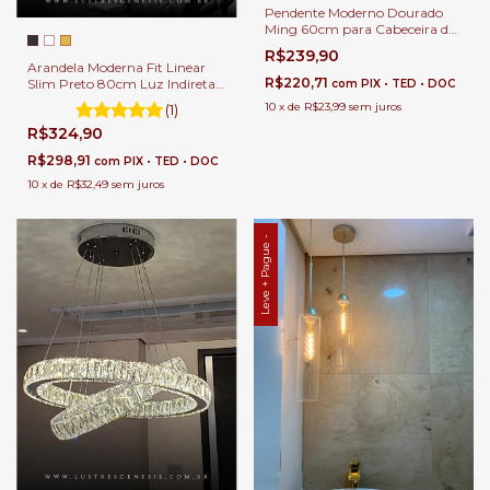
Pendente Moderno Dourado
Ming 60cm para Cabeceira de
Cama, Balcão de Cozinha,
R$239,90
Quartos e Lavabo.
Arandela Moderna Fit Linear
R$220,71
Slim Preto 80cm Luz Indireta
com
PIX • TED • DOC
de LED para Quarto, Cabeceira
10
x
de
R$23,99
sem juros
(1)
de Cama, Lavabo, Corredor e
R$324,90
Escritórios
R$298,91
com
PIX • TED • DOC
10
x
de
R$32,49
sem juros
Leve + Pague -