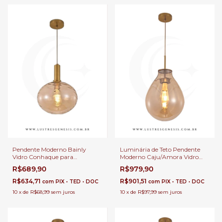
Pendente Moderno Bainly
Luminária de Teto Pendente
Vidro Conhaque para
Moderno Caju/Amora Vidro
Cabeceira de Cama, Balcão de
Ø30x40h Conhaque Para Pé
R$689,90
R$979,90
Cozinha, Quartos, Lavabo e
Direito Duplo e Sala de Jantar
Área Gourmet
R$634,71
R$901,51
com
PIX • TED • DOC
com
PIX • TED • DOC
10
x
de
R$68,99
sem juros
10
x
de
R$97,99
sem juros