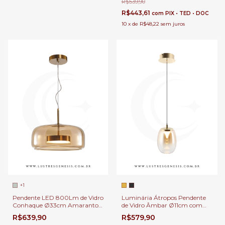
Ilhas
R$539,90
R$443,61
com
PIX • TED • DOC
10
x
de
R$48,22
sem juros
+1
Pendente LED 800Lm de Vidro
Luminária Átropos Pendente
Conhaque Ø33cm Amaranto
de Vidro Âmbar Ø11cm com
Para Bancadas, Mesa de
LED Integrado de 400Lm Para
R$639,90
R$579,90
Cabeceira, Lavabos e Ilhas
Bancadas, Mesa de Cabeceira,