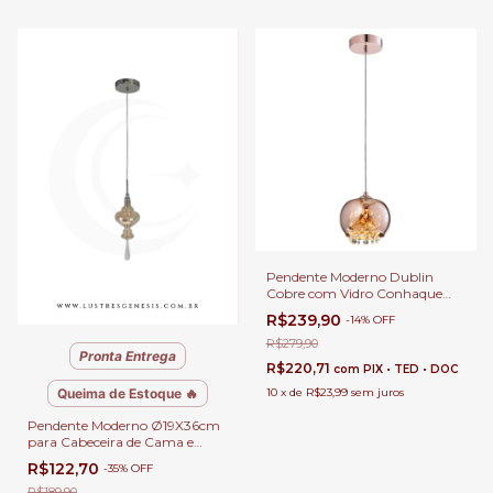
Pendente Moderno Dublin
Cobre com Vidro Conhaque
para Sala de Jantar, Balcão de
R$239,90
-
14
%
OFF
Cozinha e Ambientes Gourmet
R$279,90
Pronta Entrega
R$220,71
com
PIX • TED • DOC
10
x
de
R$23,99
sem juros
Queima de Estoque 🔥
Pendente Moderno Ø19X36cm
para Cabeceira de Cama e
Lavabos
R$122,70
-
35
%
OFF
R$189,90