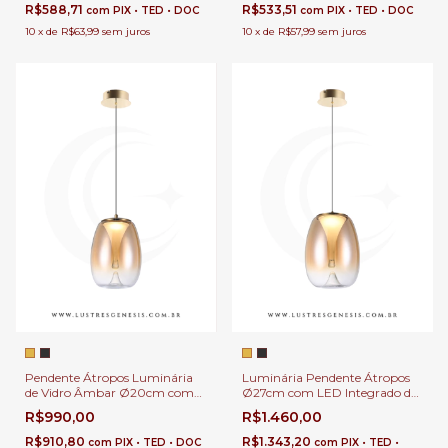
Lavabos e Ilhas
R$588,71
R$533,51
com
PIX • TED • DOC
com
PIX • TED • DOC
10
x
de
R$63,99
sem juros
10
x
de
R$57,99
sem juros
Pendente Átropos Luminária
Luminária Pendente Átropos
de Vidro Âmbar Ø20cm com
Ø27cm com LED Integrado de
LED Integrado de 640Lm Para
1200Lm Para Bancadas, Mesa
R$990,00
R$1.460,00
Bancadas, Mesa de Cabeceira,
de Cabeceira, Lavabos e Ilhas
Lavabos e Ilhas
R$910,80
R$1.343,20
com
PIX • TED • DOC
com
PIX • TED •