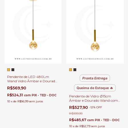
Pendente de LED 480Lm
Pronta Entrega
Wand Vidro Âmbar e Dourado
Ø12cm Para Bancadas, Mesa
R$569,90
Queima de Estoque 🔥
de Cabeceira, Lavabos e Ilhas
R$524,31
com
PIX • TED • DOC
Pendente de Vidro Ø15cm
Âmbar e Dourado Wand com
10
x
de
R$56,99
sem juros
LED 480Lm Para Bancadas,
R$527,90
-
12
%
OFF
Mesa de Cabeceira, Lavabos e
Ilhas
R$599,90
R$485,67
com
PIX • TED • DOC
10
x
de
R$52,79
sem juros