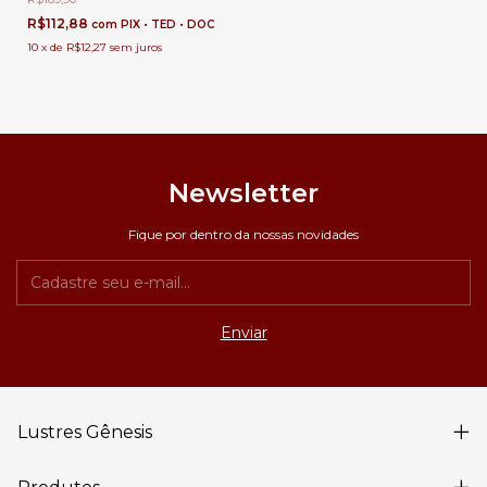
R$112,88
com
PIX • TED • DOC
10
x
de
R$12,27
sem juros
Newsletter
Fique por dentro da nossas novidades
Lustres Gênesis