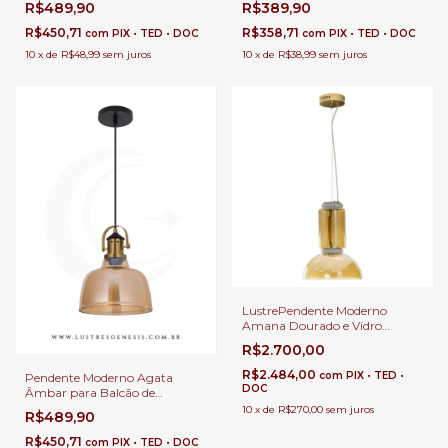
R$489,90
R$389,90
Quartos, Lavabo e Área
GMH o P-CITRINO-AMBAR
Gourmet
R$450,71
R$358,71
com
PIX • TED • DOC
com
PIX • TED • DOC
10
x
de
R$48,99
sem juros
10
x
de
R$38,99
sem juros
LustrePendente Moderno
Amana Dourado e Vidro
Âmbar Ø40cmxH53 para Sala
R$2.700,00
de Jantar e Área Gourmet
R$2.484,00
com
PIX • TED •
Pendente Moderno Agata
DOC
Âmbar para Balcão de
Cozinha, Quartos e Lavabo -
10
x
de
R$270,00
sem juros
R$489,90
GMH o P-AGATA-AMBAR
R$450,71
com
PIX • TED • DOC