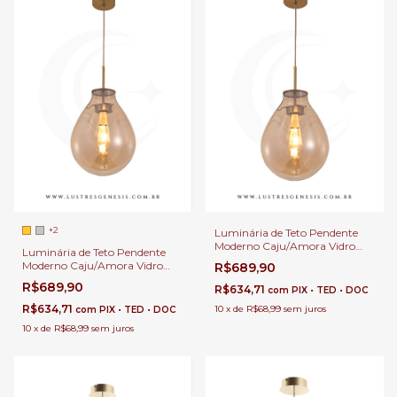
+2
Luminária de Teto Pendente
Moderno Caju/Amora Vidro
Luminária de Teto Pendente
Ø23x30cm Conhaque Para Pé
Moderno Caju/Amora Vidro
R$689,90
Direito Duplo e Sala de Jantar
Ø22x30cm Conhaque Para
R$689,90
R$634,71
com
PIX • TED • DOC
Cabeceira de Cama e Lavabo
R$634,71
10
x
de
R$68,99
sem juros
com
PIX • TED • DOC
10
x
de
R$68,99
sem juros