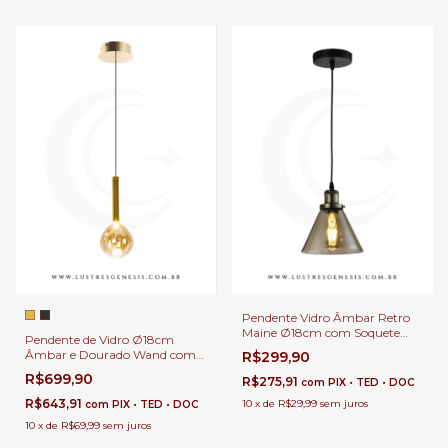
Pendente Vidro Âmbar Retro
Maine Ø18cm com Soquete
Pendente de Vidro Ø18cm
E27 para Bancada de Área
Âmbar e Dourado Wand com
R$299,90
Gourmet
LED 480Lm Para Bancadas,
R$699,90
R$275,91
com
PIX • TED • DOC
Mesa de Cabeceira, Lavabos e
Ilhas
R$643,91
10
x
de
R$29,99
sem juros
com
PIX • TED • DOC
10
x
de
R$69,99
sem juros