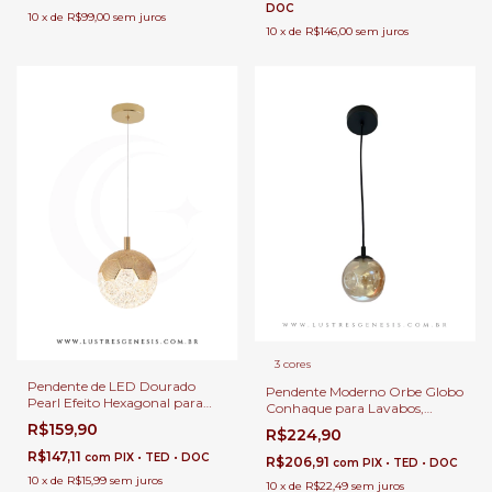
DOC
10
x
de
R$99,00
sem juros
10
x
de
R$146,00
sem juros
3 cores
Pendente de LED Dourado
Pendente Moderno Orbe Globo
Pearl Efeito Hexagonal para
Conhaque para Lavabos,
Cabeceira de Cama, Balcão de
Cabeceira de Cama e Balcão de
R$159,90
R$224,90
Cozinha e Quartos de Casal
Cozinha.
R$147,11
com
PIX • TED • DOC
R$206,91
com
PIX • TED • DOC
10
x
de
R$15,99
sem juros
10
x
de
R$22,49
sem juros