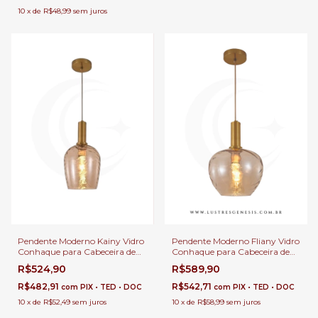
10
x
de
R$48,99
sem juros
Pendente Moderno Kainy Vidro
Pendente Moderno Fliany Vidro
Conhaque para Cabeceira de
Conhaque para Cabeceira de
Cama, Balcão de Cozinha,
Cama, Balcão de Cozinha,
R$524,90
R$589,90
Quartos, Lavabo e Área
Quartos, Lavabo e Área
Gourmet
Gourmet
R$482,91
R$542,71
com
PIX • TED • DOC
com
PIX • TED • DOC
10
x
de
R$52,49
sem juros
10
x
de
R$58,99
sem juros