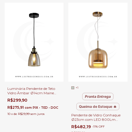
+1
Luminária Pendente de Teto
Vidro Âmbar Ø14cm Maine
Pronta Entrega
Industrial Soquete E27 para
R$299,90
Balcão de Cozinha e Área
Gourmet
Queima de Estoque 🔥
R$275,91
com
PIX • TED • DOC
10
x
de
R$29,99
sem juros
Pendente de Vidro Conhaque
Ø23cm com LED 800Lm
Amaranto Para Bancadas,
R$482,19
-
11
%
OFF
Mesa de Cabeceira, Lavabos e