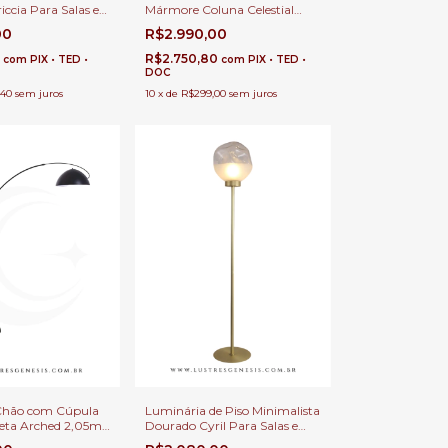
ccia Para Salas e
Mármore Coluna Celestial
Para Sala de Estar, Quartos e
00
R$2.990,00
Escritórios
8
R$2.750,80
com
PIX • TED •
com
PIX • TED •
DOC
,40
sem juros
10
x
de
R$299,00
sem juros
Chão com Cúpula
Luminária de Piso Minimalista
reta Arched 2,05m
Dourado Cyril Para Salas e
e Estar, Quartos e
Quartos