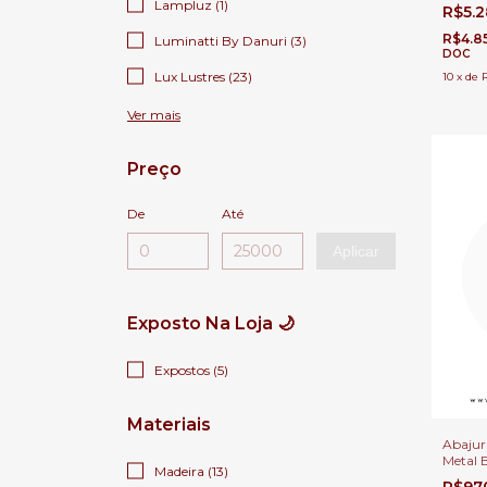
Estar, 
Lampluz (1)
R$5.
R$4.8
Luminatti By Danuri (3)
DOC
Lux Lustres (23)
10
x
de
Ver mais
Preço
De
Até
Aplicar
Exposto Na Loja 🌙
Expostos (5)
Materiais
Abajur
Metal 
Madeira (13)
Vest c