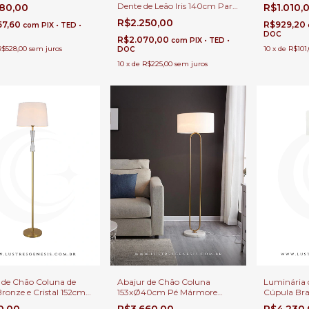
Quartos e Escritórios
Branca Lâ
Dente de Leão Iris 140cm Para
280,00
R$1.010,
Sala de Est
Sala de Estar, Quartos e
R$2.250,00
Escritório.
57,60
R$929,20
com
PIX • TED •
Escritórios
DOC
R$2.070,00
com
PIX • TED •
R$528,00
sem juros
10
x
de
R$101
DOC
10
x
de
R$225,00
sem juros
 de Chão Coluna de
Abajur de Chão Coluna
Luminária 
Bronze e Cristal 152cm
153xØ40cm Pé Mármore
Cúpula Bra
om Cúpula Branca 1x E-
Branco Faraz Para Sala de
Sala de Est