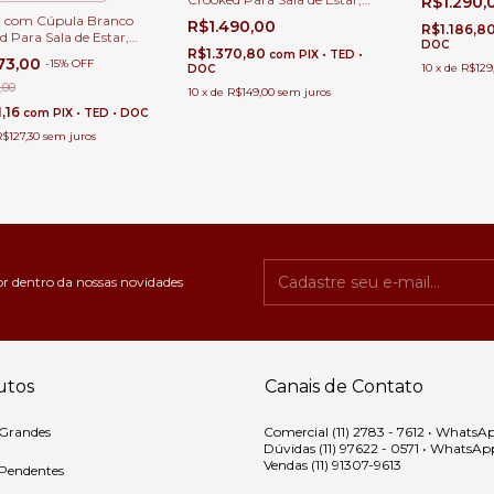
R$1.290,
Escritórios
Quartos e Escritórios
 com Cúpula Branco
R$1.490,00
R$1.186,8
 Para Sala de Estar,
DOC
 e Escritórios • Sindora
R$1.370,80
com
PIX • TED •
73,00
-
15
%
OFF
10
x
de
R$129
DOC
,00
10
x
de
R$149,00
sem juros
1,16
com
PIX • TED • DOC
R$127,30
sem juros
or dentro da nossas novidades
utos
Canais de Contato
 Grandes
Comercial (11) 2783 - 7612 • WhatsA
Dúvidas (11) 97622 - 0571 • WhatsAp
Vendas (11) 91307-9613
 Pendentes