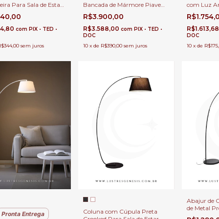
ira Para Sala de Estar,
Bancada de Mármore Piave
com Luz Ari
 e Escritórios
Dourado Para Sala de Estar,
Quartos
440,00
R$3.900,00
R$1.754,
Quartos e Escritórios
64,80
R$3.588,00
R$1.613,6
com
PIX • TED •
com
PIX • TED •
DOC
DOC
R$344,00
sem juros
10
x
de
R$390,00
sem juros
10
x
de
R$175
Abajur de 
de Metal P
Coluna com Cúpula Preta
Pronta Entrega
Para Sala d
Crooked Para Sala de Estar,