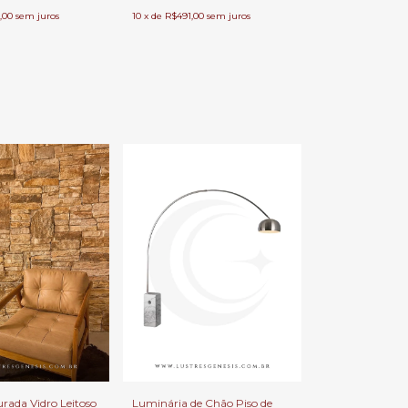
,00
sem juros
10
x
de
R$491,00
sem juros
rada Vidro Leitoso
Luminária de Chão Piso de