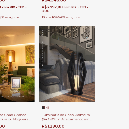
,00
R$4.340,00
Quartos e Escritórios
0
R$3.992,80
com
PIX • TED •
com
PIX • TED •
DOC
,00
sem juros
10
x
de
R$434,00
sem juros
+3
de Chão Grande
Luminária de Chão Palmeira
buia ou Nogueira
Ø43x87cm Acabamento em
m Para Salas,
Madeira Imbuia ou Nogueira
,00
R$1.290,00
critórios e Áreas
Para Salas, Quartos,