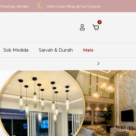
hatsApp Vendas
Visite nosso Blog de Iluminação
0
Sob Medida
Sarvah & Dunáh
Mais