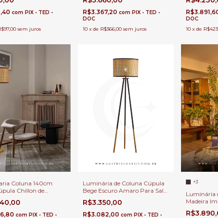
0,00
R$3.660,00
R$4.230
 Sala de Estar e
Estar, Quartos e Escritórios
Escritórios
os
,40
R$3.367,20
R$3.891,6
com
PIX • TED •
com
PIX • TED •
DOC
DOC
R$97,00
sem juros
10
x
de
R$366,00
sem juros
10
x
de
R$423
+3
ria Coluna 140cm
Luminária de Coluna Cúpula
pula Chillon de
Bege Escuro Amaro Para Sala
Luminária 
 Para Sala de Estar,
de Estar, Quartos e Escritórios
Madeira Im
540,00
R$3.350,00
 e Escritórios
Álamo 180c
R$3.890
76,80
R$3.082,00
com
PIX • TED •
com
PIX • TED •
Quartos, Es