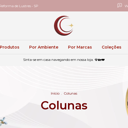
eforma de Lustres • SP
W
 Produtos
Por Ambiente
Por Marcas
Coleções
Sinta-se em casa navegando em nossa loja. 💎🏡❤️
Início
.
Colunas
Colunas