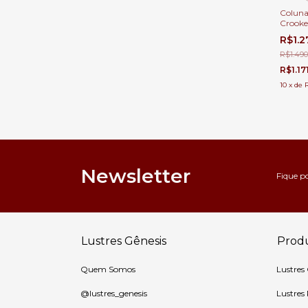
Coluna
Crooked
Quartos
R$1.2
R$1.490
R$1.17
10
x
de
Newsletter
Fique p
Lustres Gênesis
Prod
Quem Somos
Lustres
@lustres_genesis
Lustres