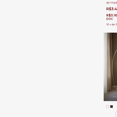
de Made
Quartos
R$3.
R$3.1
DOC
10
x
de