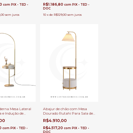
Escritórios e Áreas Internas
80
R$1.186,80
com
PIX • TED •
com
PIX • TED •
DOC
,00
sem juros
10
x
de
R$129,00
sem juros
erna Mesa Lateral
Abajur de chão com Mesa
 e Indução de
Dourado Rutahi Para Sala de
nto Pompeia Para
Estar, Quartos e Escritórios
,00
R$4.910,00
ar, Quartos e
00
R$4.517,20
com
PIX • TED •
com
PIX • TED •
DOC