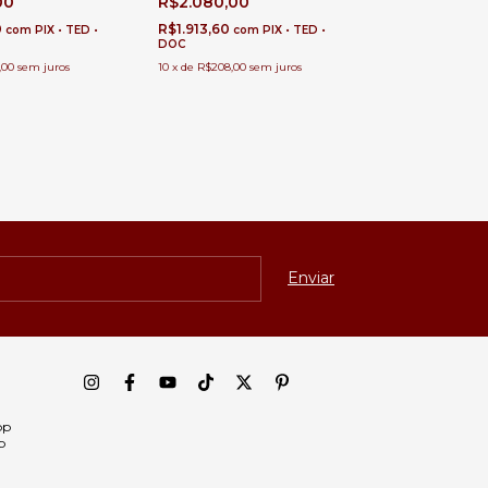
00
R$2.080,00
0
R$1.913,60
com
PIX • TED •
com
PIX • TED •
DOC
,00
sem juros
10
x
de
R$208,00
sem juros
pp
p