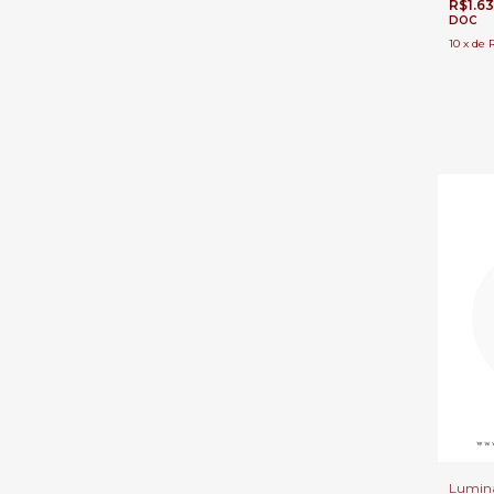
R$1.6
DOC
10
x
de
Luminá