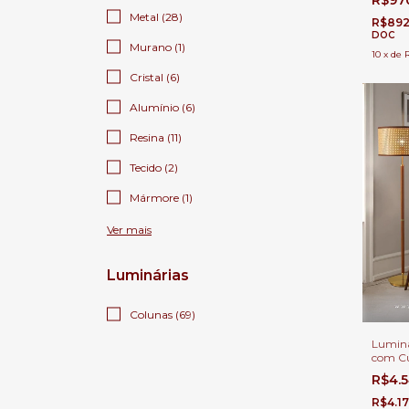
R$97
27 Para
Metal (28)
Quart
R$892
DOC
Murano (1)
10
x
de
Cristal (6)
Alumínio (6)
Resina (11)
Tecido (2)
Mármore (1)
Ver mais
Luminárias
Colunas (69)
Lumina
com Cú
Madeira
R$4.
Quartos
R$4.1