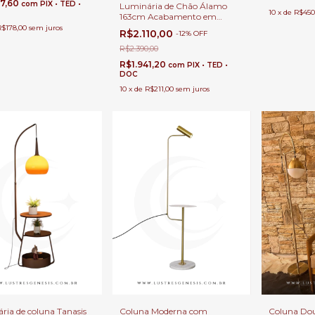
37,60
com
PIX • TED •
Luminária de Chão Álamo
10
x
de
R$450
163cm Acabamento em
Madeira Para Leitura,
R$178,00
sem juros
R$2.110,00
-
12
%
OFF
Quartos, Escritórios e Áreas
Internas
R$2.390,00
R$1.941,20
com
PIX • TED •
DOC
10
x
de
R$211,00
sem juros
ria de coluna Tanasis
Coluna Moderna com
Coluna Dou