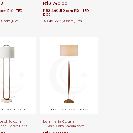
mpada E-27 Para
Detalhes Dourado Para Sala
00
R$3.740,00
ar, Quartos e
de Estar, Quartos e Escritórios
R$3.440,80
com
PIX • TED •
com
PIX • TED •
DOC
,00
sem juros
10
x
de
R$374,00
sem juros
de chão com
Luminária Coluna
nca Floren Para
148xØ45cm Savoia com
ar, Quartos e
Cúpula Para Sala de Estar,