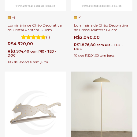
+1
+1
Luminária de Chão Decorativa
Luminária de Chão Decorativa
de Cristal Pantera 120cm
de Cristal Pantera 80cm
Dourada Para Sala de Estar,
Cromado Para Sala de Estar,
(1)
R$2.040,00
Escritórios e Hall de Entrada
Escritórios e Hall de Entrada
R$4.320,00
R$1.876,80
com
PIX • TED •
DOC
R$3.974,40
com
PIX • TED •
DOC
10
x
de
R$204,00
sem juros
10
x
de
R$432,00
sem juros