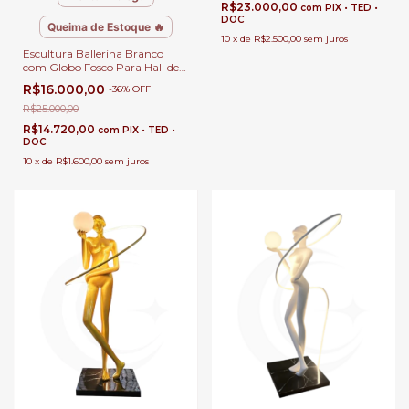
R$23.000,00
com
PIX • TED •
DOC
Queima de Estoque 🔥
10
x
de
R$2.500,00
sem juros
Escultura Ballerina Branco
com Globo Fosco Para Hall de
Entrada, Sala de Estar e Jardim
R$16.000,00
-
36
%
OFF
de Inverno
R$25.000,00
R$14.720,00
com
PIX • TED •
DOC
10
x
de
R$1.600,00
sem juros