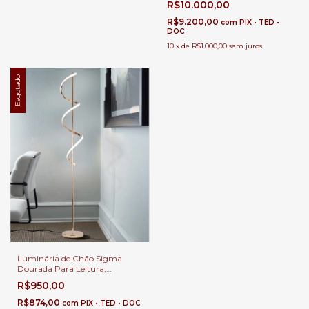
R$10.000,00
R$9.200,00
com
PIX • TED •
DOC
10
x
de
R$1.000,00
sem juros
Esgotado
Luminária de Chão Sigma
Dourada Para Leitura,
Quartos, Escritórios e Áreas
R$950,00
Internas
R$874,00
com
PIX • TED • DOC