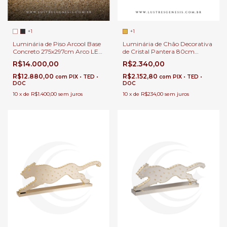
+1
+1
Luminária de Piso Arcool Base
Luminária de Chão Decorativa
Concreto 275x297cm Arco LED
de Cristal Pantera 80cm
3000K com 8500Lm | Design
Dourada Para Sala de Estar,
R$14.000,00
R$2.340,00
Iluminação Minimalista e
Escritórios e Hall de Entrada
Sofisticada
R$12.880,00
R$2.152,80
com
PIX • TED •
com
PIX • TED •
DOC
DOC
10
x
de
R$1.400,00
sem juros
10
x
de
R$234,00
sem juros