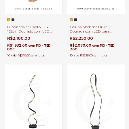
Luminária de Canto Flux
Coluna Moderna Fluire
165cm Dourado com LED
Dourada com LED para
2880Lm para Leitura,
Leitura, Quartos, Escritórios e
R$2.100,00
R$2.250,00
Quartos, Escritórios e Áreas
Áreas Internas
Internas
R$1.932,00
R$2.070,00
com
PIX • TED •
com
PIX • TED •
DOC
DOC
10
x
de
R$210,00
sem juros
10
x
de
R$225,00
sem juros