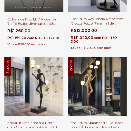
Escultura Resiliência Preta com
Coluna de Piso LED Moderna
Globos Fosco Para Hall de
Tri Pé Estilo Minimalista 165cm
Entrada, Sala de Estar e Jardim
| Luminária de Chão Grande
R$12.000,00
R$1.260,00
de Inverno
Preto LED 3100 Lúmens
Sofisticação e Arte
R$11.040,00
R$1.159,20
com
PIX • TED •
com
PIX • TED • DOC
DOC
10
x
de
R$126,00
sem juros
10
x
de
R$1.200,00
sem juros
Esgotado
Esgotado
Escultura Malabarista Preta
Escultura Malabarista Dourada
com Globos Fosco Para Hall de
com Globos Fosco Para Hall de