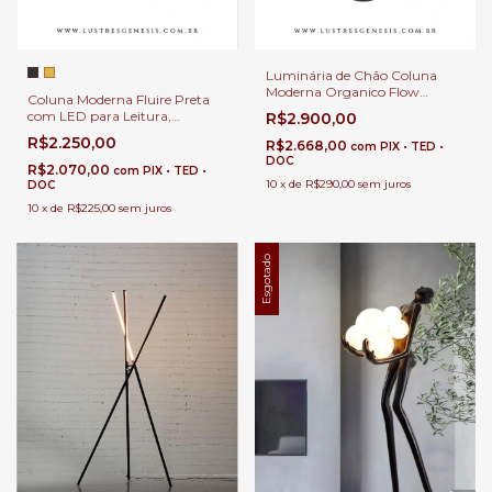
Luminária de Chão Coluna
Moderna Organico Flow
Coluna Moderna Fluire Preta
148x32x23cm Preta com LED
com LED para Leitura,
R$2.900,00
para Área Interna
Quartos, Escritórios e Áreas
R$2.250,00
R$2.668,00
com
PIX • TED •
Internas
DOC
R$2.070,00
com
PIX • TED •
10
x
de
R$290,00
sem juros
DOC
10
x
de
R$225,00
sem juros
Esgotado