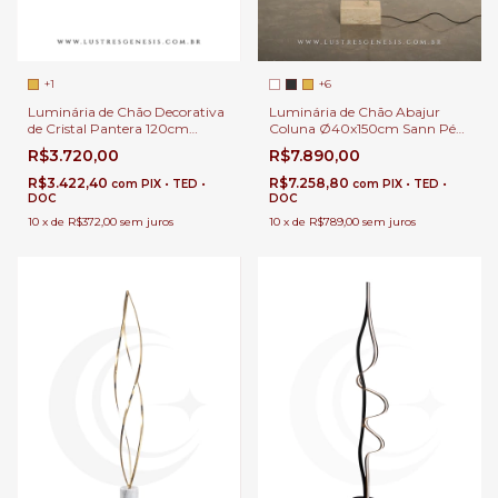
+1
+6
Luminária de Chão Decorativa
Luminária de Chão Abajur
de Cristal Pantera 120cm
Coluna Ø40x150cm Sann Pé
Cromado Para Sala de Estar,
de Mármore com LED
R$3.720,00
R$7.890,00
Escritórios e Hall de Entrada
Integrado 1200Lm para
Leitura, Quartos, Escritórios e
R$3.422,40
R$7.258,80
com
PIX • TED •
com
PIX • TED •
Áreas Internas
DOC
DOC
10
x
de
R$372,00
sem juros
10
x
de
R$789,00
sem juros