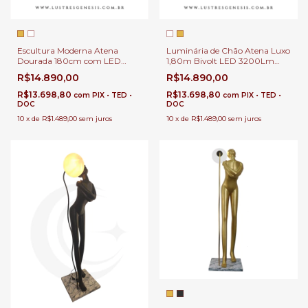
Escultura Moderna Atena
Luminária de Chão Atena Luxo
Dourada 180cm com LED
1,80m Bivolt LED 3200Lm
3200Lm e Lâmpada E-27 |
para Sala de Estar | Coluna
R$14.890,00
R$14.890,00
Coluna de Piso Atena
Decorativa Atena Branca em
Premium Iluminação
Resina
R$13.698,80
R$13.698,80
com
PIX • TED •
com
PIX • TED •
Decorativa 3000K Bivolt
DOC
DOC
10
x
de
R$1.489,00
sem juros
10
x
de
R$1.489,00
sem juros