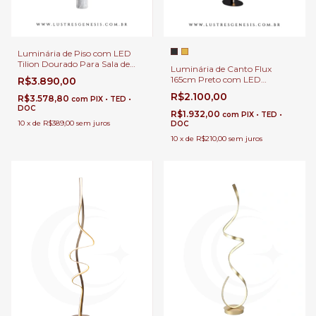
Luminária de Piso com LED
Tilion Dourado Para Sala de
Luminária de Canto Flux
Estar, Quartos e Escritórios
165cm Preto com LED
R$3.890,00
2880Lm para Leitura,
R$2.100,00
R$3.578,80
com
PIX • TED •
Quartos, Escritórios e Áreas
DOC
Internas
R$1.932,00
com
PIX • TED •
10
x
de
R$389,00
sem juros
DOC
10
x
de
R$210,00
sem juros