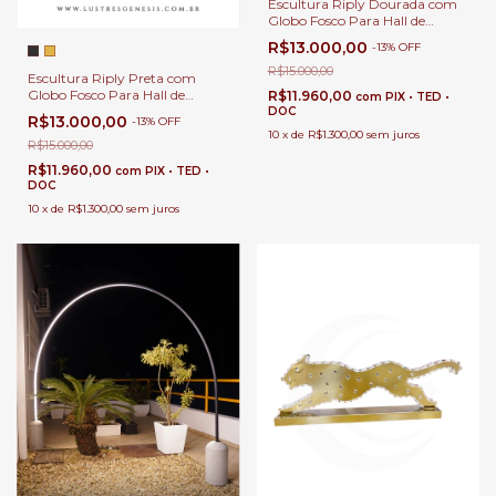
Escultura Riply Dourada com
Globo Fosco Para Hall de
Entrada, Sala de Estar e Jardim
R$13.000,00
-
13
%
OFF
de Inverno
R$15.000,00
Escultura Riply Preta com
Globo Fosco Para Hall de
R$11.960,00
com
PIX • TED •
Entrada, Sala de Estar e Jardim
DOC
R$13.000,00
-
13
%
OFF
de Inverno
10
x
de
R$1.300,00
sem juros
R$15.000,00
R$11.960,00
com
PIX • TED •
DOC
10
x
de
R$1.300,00
sem juros