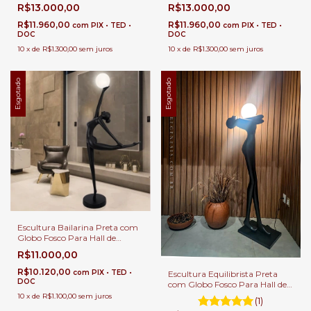
Entrada, Sala de Estar e Jardim
Entrada, Sala de Estar e Jardim
R$13.000,00
R$13.000,00
de Inverno
de Inverno
R$11.960,00
R$11.960,00
com
PIX • TED •
com
PIX • TED •
DOC
DOC
10
x
de
R$1.300,00
sem juros
10
x
de
R$1.300,00
sem juros
Esgotado
Esgotado
Escultura Bailarina Preta com
Globo Fosco Para Hall de
Entrada, Sala de Estar e Jardim
R$11.000,00
de Inverno
R$10.120,00
com
PIX • TED •
Escultura Equilibrista Preta
DOC
com Globo Fosco Para Hall de
Entrada, Sala de Estar e Jardim
10
x
de
R$1.100,00
sem juros
(1)
de Inverno