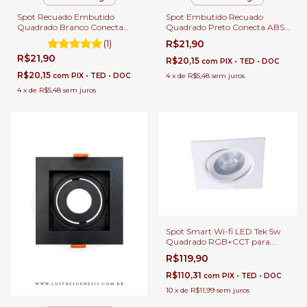
Spot Recuado Embutido
Spot Embutido Recuado
Quadrado Branco Conecta
Quadrado Preto Conecta ABS
ABS para Forro de Gesso
Bella para Forro de Gesso
(1)
R$21,90
Lâmpada Mr16 Soquete Gu10
Lâmpada Mr16 Soquete Gu10
R$21,90
Quente, Fria ou Neutra
Quente, Fria ou Neutra
R$20,15
com
PIX • TED • DOC
R$20,15
com
PIX • TED • DOC
4
x
de
R$5,48
sem juros
4
x
de
R$5,48
sem juros
Spot Smart Wi-fi LED Tek 5w
Quadrado RGB+CCT para
Sanca de Gesso - Taschibra
R$119,90
R$110,31
com
PIX • TED • DOC
10
x
de
R$11,99
sem juros