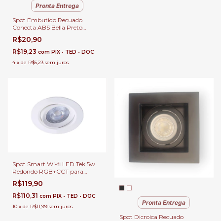
Pronta Entrega
Spot Embutido Recuado
Conecta ABS Bella Preto
Quadrado para Forro de Gesso
R$20,90
Lâmpada Mini Mr11 Soquete
Gu10 Quente, Fria ou Neutra
R$19,23
com
PIX • TED • DOC
4
x
de
R$5,23
sem juros
Spot Smart Wi-fi LED Tek 5w
Redondo RGB+CCT para
Sanca de Gesso - Taschibra
R$119,90
R$110,31
com
PIX • TED • DOC
Pronta Entrega
10
x
de
R$11,99
sem juros
Spot Dicroica Recuado