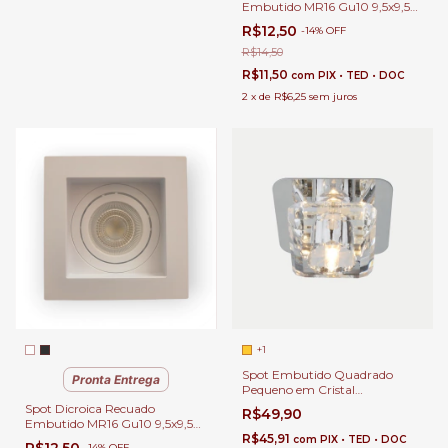
Embutido MR16 Gu10 9,5x9,5
Preto para Teto de Gesso e
R$12,50
-
14
%
OFF
Drywall
R$14,50
R$11,50
com
PIX • TED • DOC
2
x
de
R$6,25
sem juros
+1
Spot Embutido Quadrado
Pronta Entrega
Pequeno em Cristal
Transparente para Teto de
Spot Dicroica Recuado
R$49,90
Gesso
Embutido MR16 Gu10 9,5x9,5
Branco para Teto de Gesso e
R$45,91
com
PIX • TED • DOC
-
14
%
OFF