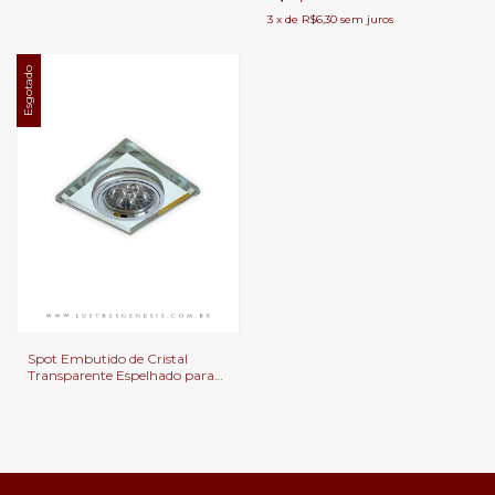
3
x
de
R$6,30
sem juros
Esgotado
Spot Embutido de Cristal
Transparente Espelhado para
Teto de Gesso