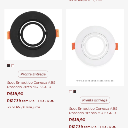
Pronta Entrega
Spot Embutido Conecta ABS
Redondo Preto MR16 Gu10
Para Forros de Gesso Luz
R$18,90
Direcionada
Pronta Entrega
R$17,39
com
PIX • TED • DOC
3
x
de
R$6,30
sem juros
Spot Embutido Conecta ABS
Redondo Branco MR16 Gu10
Para Forros de Gesso Luz
R$18,90
Direcionada
R$17,39
com
PIX • TED • DOC