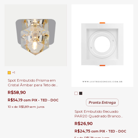
+1
Spot Embutido Prisma em
Cristal Âmbar para Teto de
Gesso.
R$58,90
R$54,19
com
PIX • TED • DOC
Pronta Entrega
10
x
de
R$5,89
sem juros
Spot Embutido Recuado
PAR20 Quadrado Branco
Conecta ABS Bella para Forro
R$26,90
de Gesso Soquete E27
R$24,75
com
PIX • TED • DOC
5
x
de
R$5,38
sem juros