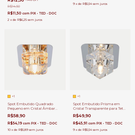
R$12,50
Drywall
9
x
de
R$5,54
sem juros
R$14,50
R$11,50
com
PIX • TED • DOC
2
x
de
R$6,25
sem juros
+1
+1
Spot Embutido Quadrado
Spot Embutido Prisma em
Pequeno em Cristal Âmbar
Cristal Transparente para Teto
para Teto de Gesso .
de Gesso.
R$58,90
R$49,90
R$54,19
R$45,91
com
PIX • TED • DOC
com
PIX • TED • DOC
10
x
de
R$5,89
sem juros
9
x
de
R$5,54
sem juros