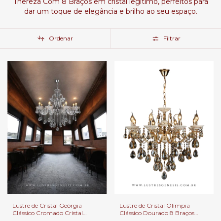
Thereza Com 8 Braços em cristal legítimo, perfeitos para
dar um toque de elegância e brilho ao seu espaço.
Ordenar
Filtrar
Lustre de Cristal Olímpia
Lustre de Cristal Geórgia
Clássico Dourado 8 Braços
Clássico Cromado Cristal
para Casas com Pé Direito
Transparente 8 Braços para