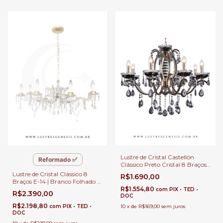
Lustre de Cristal Castellón
Reformado ✅
Clássico Preto Cristal 8 Braços
para Casas com Pé Direito
Lustre de Cristal Clássico 8
R$1.690,00
Duplo e Buffet
Braços E-14 | Branco Folhado a
Ouro Ø98cm | Para Sala de
R$1.554,80
com
PIX • TED •
R$2.390,00
Jantar | Reformado • Serviço
DOC
Especializado Lustres Gênesis
R$2.198,80
com
PIX • TED •
10
x
de
R$169,00
sem juros
DOC