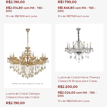
R$1.790,00
R$2.190,00
Duplo e Buffet
Sala de Jantar e Quartos Suites
R$1.646,80
R$2.014,80
com
PIX • TED •
com
PIX • TED •
DOC
DOC
10
x
de
R$179,00
sem juros
10
x
de
R$219,00
sem juros
Lustre de Cristal Maria Thereza
Clássico 8 Braços para Casas
com Pé Direito Duplo e Buffet
R$2.200,00
R$2.024,00
com
PIX • TED •
Lustre de Cristal Geórgia
DOC
Clássico Dourado Cristal
Âmbar 8 Braços para Casas
10
x
de
R$220,00
sem juros
R$2.190,00
com Sala de Jantar e Quartos