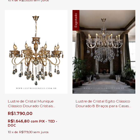
10
x
de
R$239,00
sem juros
Esgotado
Lustre de Cristal Munique
Lustre de Cristal Egito Clássico
Clássico Dourado Cristais
Dourado 8 Braços para Casas
Transparente 8 Braços para
com Pé Direito Duplo e Buffet
R$1.790,00
Casas com Pé Direito Duplo e
Buffet
R$1.646,80
com
PIX • TED •
DOC
10
x
de
R$179,00
sem juros