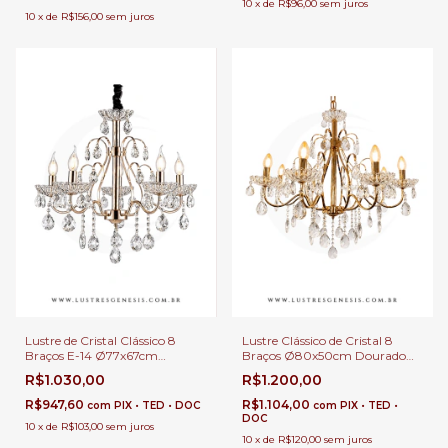
10
x
de
R$96,00
sem juros
10
x
de
R$156,00
sem juros
Lustre de Cristal Clássico 8
Lustre Clássico de Cristal 8
Braços E-14 Ø77x67cm
Braços Ø80x50cm Dourado
Dourado Para Pé Direito Duplo
Lâmpadas E-14 Para Pé Direito
R$1.030,00
R$1.200,00
e Sala de Jantar
Duplo e Sala de Jantar
R$947,60
R$1.104,00
com
PIX • TED • DOC
com
PIX • TED •
DOC
10
x
de
R$103,00
sem juros
10
x
de
R$120,00
sem juros