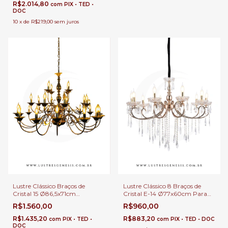
R$2.014,80
com
PIX • TED •
DOC
10
x
de
R$219,00
sem juros
Lustre Clássico Braços de
Lustre Clássico 8 Braços de
Cristal 15 Ø86,5x71cm
Cristal E-14 Ø77x60cm Para
Lâmpadas E-14 Para Pé Direito
Pé Direito Duplo e Sala de
R$1.560,00
R$960,00
Duplo e Sala de Jantar
Jantar
R$1.435,20
R$883,20
com
PIX • TED •
com
PIX • TED • DOC
DOC