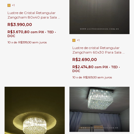
+1
Lustre de Cristal Retangular
Zangcham 80x40 para Sala de
Jantar Sala de Estar e Closet
R$3.990,00
R$3.670,80
com
PIX • TED •
DOC
+1
10
x
de
R$399,00
sem juros
Lustre de cristal Retangular
Zangcham 60x30 Para Sala de
Jantar Sala de Estar e Closet.
R$2.690,00
R$2.474,80
com
PIX • TED •
DOC
10
x
de
R$269,00
sem juros