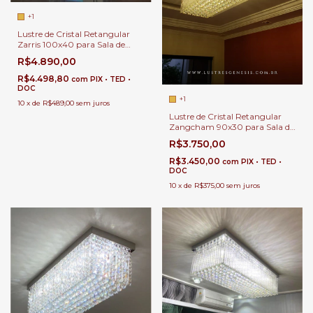
+1
Lustre de Cristal Retangular
Zarris 100x40 para Sala de
Jantar e Sala de Estar.
R$4.890,00
R$4.498,80
com
PIX • TED •
DOC
+1
10
x
de
R$489,00
sem juros
Lustre de Cristal Retangular
Zangcham 90x30 para Sala de
Jantar e Sala de Estar
R$3.750,00
R$3.450,00
com
PIX • TED •
DOC
10
x
de
R$375,00
sem juros