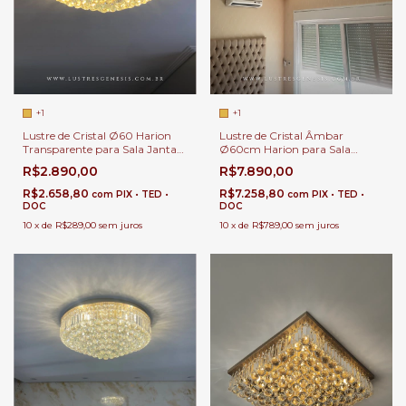
+1
+1
Lustre de Cristal Ø60 Harion
Lustre de Cristal Âmbar
Transparente para Sala Jantar |
Ø60cm Harion para Sala
Sala de Estar | Hall de Entrada |
Jantar | Sala de Estar | Hall de
R$2.890,00
R$7.890,00
Quartos
Entrada | Quartos
R$2.658,80
R$7.258,80
com
PIX • TED •
com
PIX • TED •
DOC
DOC
10
x
de
R$289,00
sem juros
10
x
de
R$789,00
sem juros