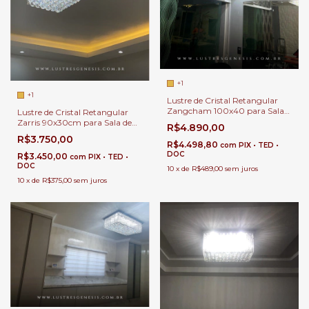
+1
+1
Lustre de Cristal Retangular
Zangcham 100x40 para Sala
Lustre de Cristal Retangular
de Jantar e Sala de Estar.
Zarris 90x30cm para Sala de
R$4.890,00
Jantar e Sala de Estar
R$3.750,00
R$4.498,80
com
PIX • TED •
DOC
R$3.450,00
com
PIX • TED •
DOC
10
x
de
R$489,00
sem juros
10
x
de
R$375,00
sem juros