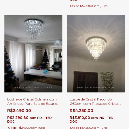
10
x
de
R$239,00
sem juros
Lustre de Cristal Colmeia com
Lustre de Cristal Redondo
Amêndoa Para Sala de Estar e
Ø50cm com Placas de Cristal
Jantar
para Sala de Estar e Jantar.
R$2.490,00
R$4.250,00
R$2.290,80
R$3.910,00
com
PIX • TED •
com
PIX • TED •
DOC
DOC
10
x
de
R$249,00
sem juros
10
x
de
R$425,00
sem juros