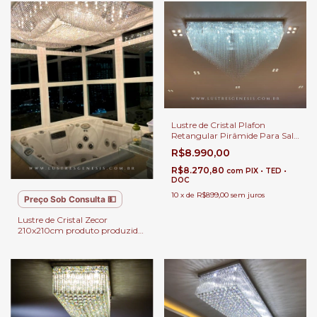
Lustre de Cristal Plafon
Retangular Pirâmide Para Sala
de Estar e Jantar
R$8.990,00
R$8.270,80
com
PIX • TED •
DOC
10
x
de
R$899,00
sem juros
Preço Sob Consulta 💵
Lustre de Cristal Zecor
210x210cm produto produzido
sob encomenda.