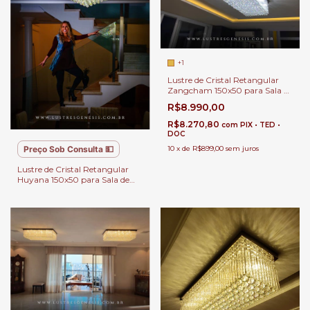
+1
Lustre de Cristal Retangular
Zangcham 150x50 para Sala de
Jantar e Sala de Estar.
R$8.990,00
R$8.270,80
com
PIX • TED •
DOC
10
x
de
R$899,00
sem juros
Preço Sob Consulta 💵
Lustre de Cristal Retangular
Huyana 150x50 para Sala de
Jantar e Sala de Estar.