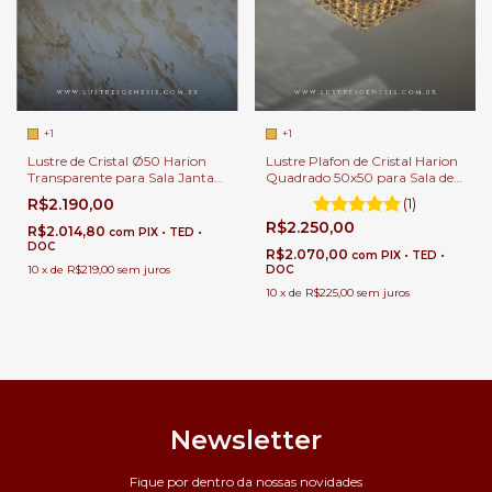
+1
+1
Lustre de Cristal Ø50 Harion
Lustre Plafon de Cristal Harion
Transparente para Sala Jantar |
Quadrado 50x50 para Sala de
Sala de Estar | Hall de Entrada |
Jantar | Sala de Estar | Quartos
R$2.190,00
(1)
Quartos
| Hall de Entrada
R$2.250,00
R$2.014,80
com
PIX • TED •
DOC
R$2.070,00
com
PIX • TED •
10
x
de
R$219,00
sem juros
DOC
10
x
de
R$225,00
sem juros
Newsletter
Fique por dentro da nossas novidades