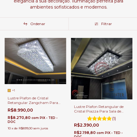
elegância à sua decoração. Iluminação perfeita para
ambientes sofisticados e modernos.
Ordenar
Filtrar
+1
Lustre Plafon de Cristal
Retangular Zangcham Para
Lustre Plafon Retangular de
Mesa de Jantar | Sala de Estar |
R$8.990,00
Cristal Piazza Para Sala de
Closet
Estar e Jantar
R$8.270,80
com
PIX • TED •
(1)
DOC
R$2.390,00
10
x
de
R$899,00
sem juros
R$2.198,80
com
PIX • TED •
DOC