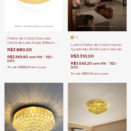
+1
Plafon de Cristal Dourado
Dente de Leão Nube Ø58cm
Lustre Plafon de Cristal Harion
LED Integrado 5700Lm Para
Quadrado 60x60 para Sala de
R$3.880,00
Quartos, Suíte e Sala de Estar
Jantar | Sala de Estar | Quartos
R$3.310,00
R$3.569,60
com
PIX • TED •
| Hall de Entrada
DOC
R$3.045,20
com
PIX • TED •
10
x
de
R$388,00
sem juros
DOC
10
x
de
R$331,00
sem juros