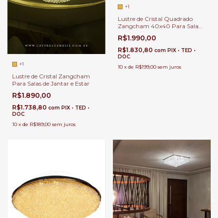
+1
Lustre de Cristal Quadrado
Zangcham 40x40 Para Sala
de Jantar Sala de Estar e Closet.
R$1.990,00
R$1.830,80
com
PIX • TED •
DOC
+1
10
x
de
R$199,00
sem juros
Lustre de Cristal Zangcham
Para Salas de Jantar e Estar
R$1.890,00
R$1.738,80
com
PIX • TED •
DOC
10
x
de
R$189,00
sem juros