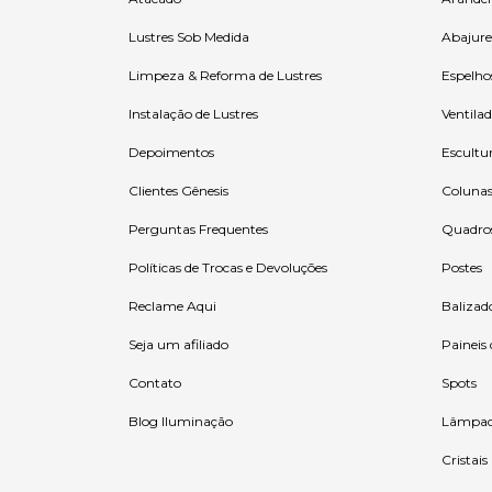
Lustres Sob Medida
Abajure
Limpeza & Reforma de Lustres
Espelho
Instalação de Lustres
Ventilad
Depoimentos
Escultu
Clientes Gênesis
Coluna
Perguntas Frequentes
Quadro
Políticas de Trocas e Devoluções
Postes
Reclame Aqui
Balizad
Seja um afiliado
Paineis
Contato
Spots
Blog Iluminação
Lâmpad
Cristais