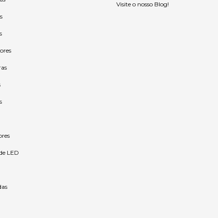
Visite o nosso Blog!
s
s
ores
ras
s
s
ores
 de LED
as