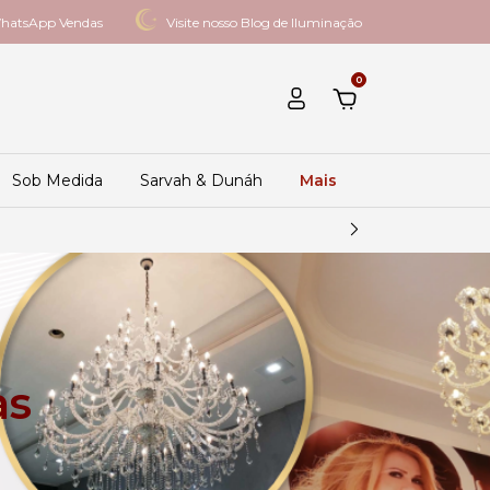
hatsApp Vendas
Visite nosso Blog de Iluminação
0
Sob Medida
Sarvah & Dunáh
Mais
as