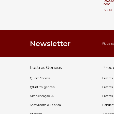
R$2.6
12
DOC
10
x
de
Newsletter
Fique p
Lustres Gênesis
Prod
Quem Somos
Lustres
@lustres_genesis
Lustres
Ambientação IA
Lustres
Showroom & Fábrica
Penden
Atacado
Arandel