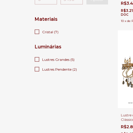
Âmbar 
R$3.
com Pé
R$3.2
DOC
Materiais
10
x
de
Cristal (7)
Luminárias
Lustres Grandes (5)
Lustres Pendente (2)
Lustre 
Clássic
Transp
R$2.
Casas 
Buffet