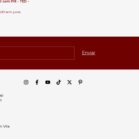
80
com
PIX • TED •
,00
sem juros
pp
p
m Vila