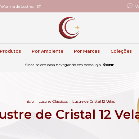
eforma de Lustres • SP
W
 Produtos
Por Ambiente
Por Marcas
Coleções
Sinta-se em casa navegando em nossa loja. 💎🏡❤️
Início
.
Lustres Clássicos
.
Lustre de Cristal 12 Velas
ustre de Cristal 12 Vel