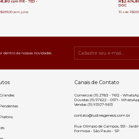
R$2.474,
58,80
com
PIX • TED •
DOC
10
x
de
R$269
R$289,00
sem juros
or dentro da nossas novidades
utos
Canais de Contato
 Grandes
Comercial (11) 2783 - 7612 • WhatsA
Dúvidas (11) 97622 - 0571 • WhatsAp
Vendas (11) 91307-9613
 Pendentes
contato@lustresgenesis.com.br
 Plafons
Rua Olímpio de Campos, 551 • Jardi
tes
Formosa • São Paulo - SP
as