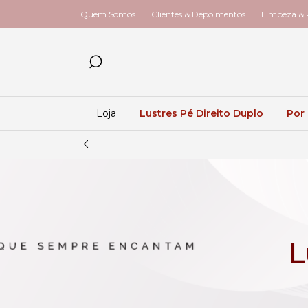
Quem Somos
Clientes & Depoimentos
Limpeza & R
Loja
Lustres Pé Direito Duplo
Por
L