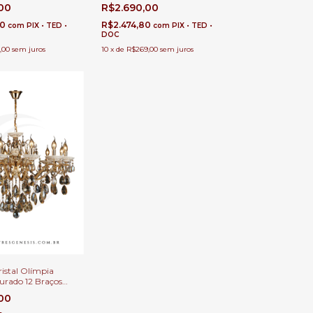
 com Pé Direito
para Casas com Pé Direito
,00
R$2.690,00
fet
Duplo e Buffet
80
R$2.474,80
com
PIX • TED •
com
PIX • TED •
DOC
,00
sem juros
10
x
de
R$269,00
sem juros
ristal Olímpia
urado 12 Braços
 com Pé Direito
,00
fet