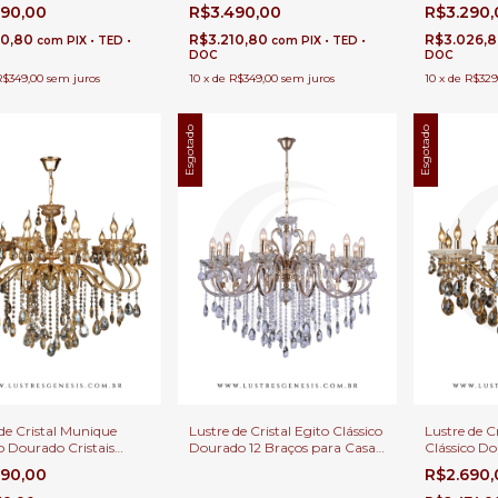
para Casas
12 Braços para Casas
Transparente 12 Braços para
R$3.290
490,00
R$3.490,00
Duplo e Buf
 Direito Duplo e Buffet
Casas com Pé Direito Duplo e
Buffet
R$3.026,
10,80
R$3.210,80
com
PIX • TED •
com
PIX • TED •
DOC
DOC
10
x
de
R$329
R$349,00
sem juros
10
x
de
R$349,00
sem juros
Esgotado
Esgotado
Lustre de Cristal Egito Clássico
Lustre de C
de Cristal Munique
Dourado 12 Braços para Casas
Clássico Do
o Dourado Cristais
com Pé Direito Duplo e Buffet
para Casas
arente 12 Braços para
R$2.690
890,00
Duplo e Buf
com Pé Direito Duplo e
 - Sindora • DCD00479-