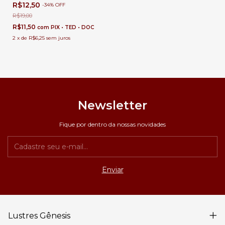
Ajuste Luminárias e Pendentes
R$12,50
-
34
%
OFF
de até 20Kg
R$19,00
R$11,50
com
PIX • TED • DOC
2
x
de
R$6,25
sem juros
Newsletter
Fique por dentro da nossas novidades
Lustres Gênesis