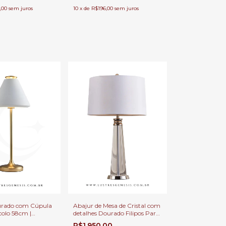
10
x
de
R$196,00
sem juros
,00
sem juros
urado com Cúpula
Abajur de Mesa de Cristal com
colo 58cm |
detalhes Dourado Filipos Para
para Cabeceira de
Cabeceira de cama, Quartos e
R$1.950,00