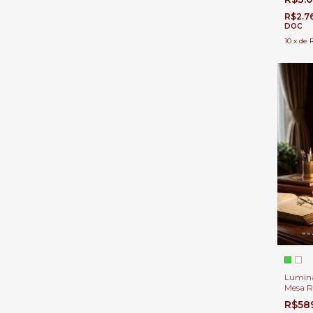
Escriv
R$2.7
DOC
10
x
de
Luminá
Mesa R
Cúpula
R$58
Leitura