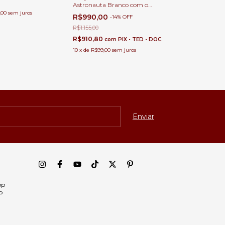
Astronauta Branco com o
Planeta Marte Para
,00
sem juros
R$990,00
-
14
%
OFF
Decoração Quarto Infantil e
Cabeceira de Cama
R$1.155,00
R$910,80
com
PIX • TED • DOC
10
x
de
R$99,00
sem juros
pp
p