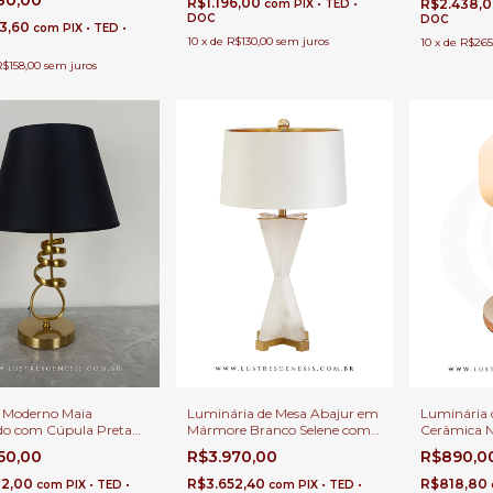
R$1.196,00
R$2.438,
com
PIX • TED •
DOC
DOC
53,60
com
PIX • TED •
10
x
de
R$130,00
sem juros
10
x
de
R$265
R$158,00
sem juros
Luminária 
 Moderno Maia
Luminária de Mesa Abajur em
Cerâmica N
o com Cúpula Preta
Mármore Branco Selene com
Branco 48x
la de Estar, Quartos,
Cupula Para Cabeceira de
R$890,0
850,00
R$3.970,00
Para Quarto
ira de Cama, Escritório
Cama, Salas e Quartos
ivaninha
R$818,80
02,00
R$3.652,40
com
PIX • TED •
com
PIX • TED •