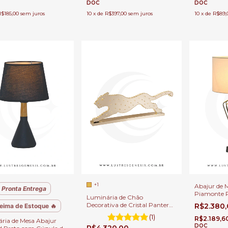
DOC
DOC
10
x
de
R$89,
R$185,00
sem juros
10
x
de
R$397,00
sem juros
+1
Abajur de 
Pronta Entrega
Piamonte P
Luminária de Chão
Quartos, Es
Decorativa de Cristal Pantera
R$2.380
eima de Estoque 🔥
Escrivanin
120cm Dourada Para Sala de
(1)
R$2.189,6
Estar, Escritórios e Hall de
ria de Mesa Abajur
DOC
R$4.320,00
Entrada