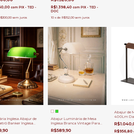
aninhas
Cama e Sal
Salas
60,00
R$1.398,40
com
PIX • TED •
com
PIX • TED •
DOC
R$300,00
sem juros
10
x
de
R$152,00
sem juros
Abajur de 
400Lm Dar
ria Inglesa Abajur de
Abajur Luminária de Mesa
Madeira 4
etrô Banker Inglesa
Inglesa Branca Vintage Para
R$1.040
Quarto, Cab
 Verde Para Mesa de
Mesa de Leitura, Escritório,
9,90
R$589,90
R$956,80
, Escritório, Biblioteca e
Biblioteca e Salas de Jogo