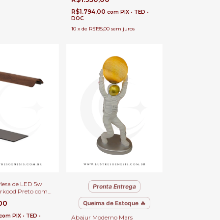
as
Sala
R$1.794,00
com
PIX • TED •
DOC
10
x
de
R$195,00
sem juros
Mesa de LED 5w
Pronta Entrega
kood Preto com
8x40cm Para
,00
Queima de Estoque 🔥
eceira e Sala
com
PIX • TED •
Abajur Moderno Mars