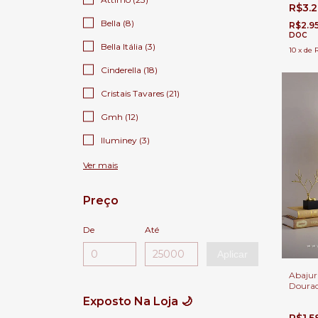
Para C
R$3.
Salas 
Bella (8)
R$2.9
DOC
Bella Itália (3)
10
x
de
Cinderella (18)
Cristais Tavares (21)
Gmh (12)
Iluminey (3)
Ver mais
Preço
De
Até
Aplicar
Abajur
Doura
Para Sa
Exposto Na Loja 🌙
Cabece
R$1.
e Escr