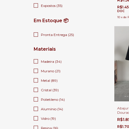
Expostos (35)
R$1.4
DOC
10
x
de
Em Estoque 📦
Pronta Entrega (25)
Materiais
Madeira (34)
Murano (21)
Metal (89)
Cristal (39)
Polietileno (14)
Abajur
Alumínio (14)
Dourad
Para Sa
Vidro (19)
R$1.
Cabece
e Escr
R$1.7
Resina (16)