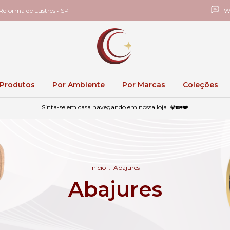
eforma de Lustres • SP
W
 Produtos
Por Ambiente
Por Marcas
Coleções
Sinta-se em casa navegando em nossa loja. 💎🏡❤️
Início
.
Abajures
Abajures