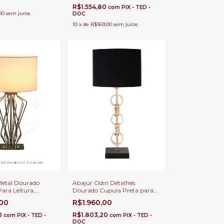
R$1.554,80
com
PIX • TED •
00
sem juros
DOC
10
x
de
R$169,00
sem juros
Abajur Odin Detalhes
Metal Dourado
Dourado Cupula Preta para
ara Leitura,
Sala de Estar e Cabeceira de
critório e
R$1.960,00
,00
Cama
has
R$1.803,20
0
com
PIX • TED •
com
PIX • TED •
DOC