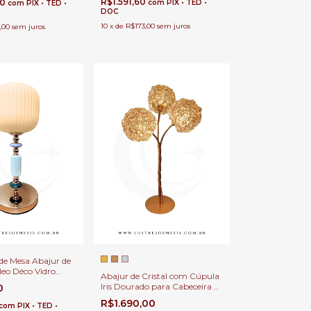
R$1.591,60
00
com
PIX • TED •
com
PIX • TED •
DOC
10
x
de
R$173,00
sem juros
,00
sem juros
de Mesa Abajur de
eo Déco Vidro
Abajur de Cristal com Cúpula
18cm Milkie 1x E27
Iris Dourado para Cabeceira de
0
s, Escritório e Sala
Cama, Penteadeira e
R$1.690,00
com
PIX • TED •
Escrivaninhas | Lampluz