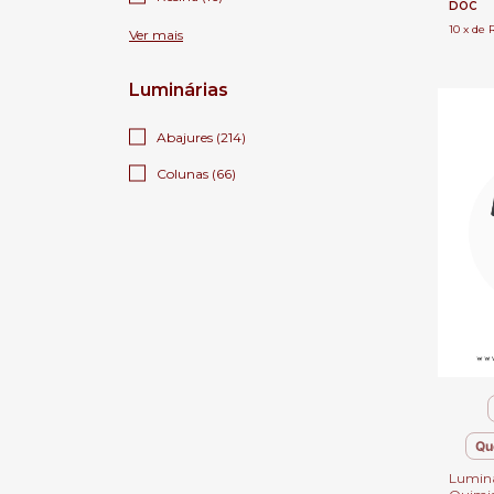
DOC
10
x
de
Ver mais
Luminárias
Abajures (214)
Colunas (66)
Qu
Luminá