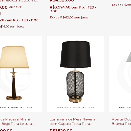
 Preto com Cúpula de
Preto Para Leitura,
10
x
de
R$238
0,00
R$3.974,40
-
16
%
OFF
com
PIX • TED •
, Escritório e
DOC
aninhas
0
10
x
de
R$432,00
sem juros
,20
com
PIX • TED • DOC
R$16,00
sem juros
 de Madeira Milani
Abajur Do
Luminária de Mesa Ravena
 Bege Para Leitura,
Branca Pic
com Cúpula Preta Para
, Escritório e
Luminária 
Cabeceira de Cama, Quartos e
000,00
R$1.520,00