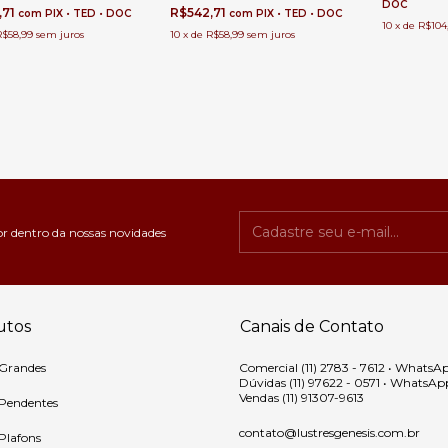
DOC
e Jogo
,71
R$542,71
com
PIX • TED • DOC
com
PIX • TED • DOC
10
x
de
R$104
R$58,99
sem juros
10
x
de
R$58,99
sem juros
or dentro da nossas novidades
utos
Canais de Contato
 Grandes
Comercial (11) 2783 - 7612 • WhatsA
Dúvidas (11) 97622 - 0571 • WhatsAp
Vendas (11) 91307-9613
 Pendentes
contato@lustresgenesis.com.br
 Plafons