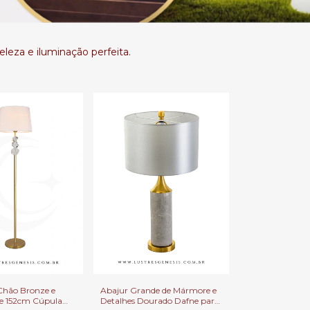
leza e iluminação perfeita.
Chão Bronze e
Abajur Grande de Mármore e
be 152cm Cúpula
Detalhes Dourado Dafne para