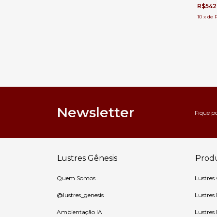
Sala d
R$542
10
x
de
Newsletter
Fique p
Lustres Gênesis
Prod
Quem Somos
Lustres
@lustres_genesis
Lustres
Ambientação IA
Lustres