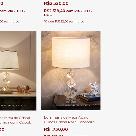
mpada E-27 Para
Mesa e Cabeceira de Cama
00
R$2.520,00
ar, Quartos e
R$2.318,40
com
PIX • TED •
com
PIX • TED •
DOC
,00
sem juros
10
x
de
R$252,00
sem juros
Luminária de Mesa Abajur
e Mesa de Cristal
Cubes Cristal Para Cabeceira
urada com Cúpula
Cama, Quartos, Escritório e
 Sala de Estar,
R$1.730,00
,00
Salas
abeceira de Cama,
e Escrivaninha